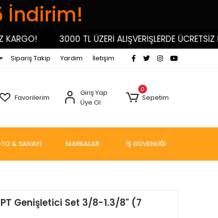
5 İndirim!
RGO!
3000 TL ÜZERİ ALIŞVERİŞLERDE ÜCRETSİZ KARG
Sipariş Takip
Yardım
İletişim
0
Giriş Yap
Favorilerim
Sepetim
Üye Ol
TO & SANAYİ
MARKALAR
İŞ GÜVENLİĞİ
T Genişletici Set 3/8-1.3/8" (7