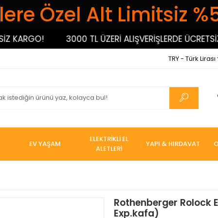
ere Özel Alt Limitsiz %
KARGO!
3000 TL ÜZERİ ALIŞVERİŞLERDE ÜCRETSİZ KA
TRY - Türk Lirası
ELEKTRİKLİ EL
EV YAŞAM
YAPI & HIRDAVAT
O
ALETLERİ
Rothenberger Rolock EP
Exp.kafa)