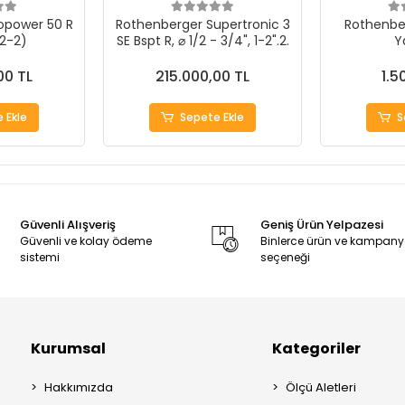
opower 50 R
Rothenberger Supertronic 3
Rothenbe
/2-2)
SE Bspt R, ⌀ 1/2 - 3/4", 1-2".2.
Y
00 TL
215.000,00 TL
1.5
 Ekle
Sepete Ekle
S
Güvenli Alışveriş
Geniş Ürün Yelpazesi
Güvenli ve kolay ödeme
Binlerce ürün ve kampan
sistemi
seçeneği
Kurumsal
Kategoriler
Hakkımızda
Ölçü Aletleri