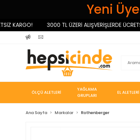
Yeni Üyel
 KARGO!
3000 TL ÜZERİ ALIŞVERİŞLERDE ÜCRETSİZ 
YAĞLAMA
ÖLÇÜ ALETLERİ
EL ALETLERİ
GRUPLARI
Ana Sayfa
Markalar
Rothenberger