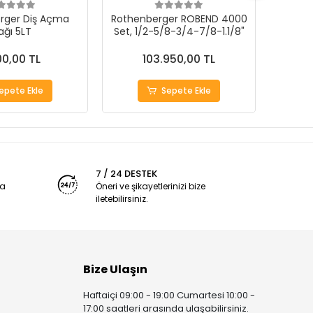
rger Diş Açma
Rothenberger ROBEND 4000
Rothe
ağı 5LT
Set, 1/2-5/8-3/4-7/8-1.1/8"
P
00,00 TL
103.950,00 TL
epete Ekle
Sepete Ekle
7 / 24 DESTEK
ya
Öneri ve şikayetlerinizi bize
iletebilirsiniz.
Bize Ulaşın
Haftaiçi 09:00 - 19:00 Cumartesi 10:00 -
17:00 saatleri arasında ulaşabilirsiniz.