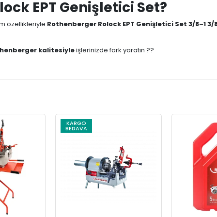
ck EPT Genişletici Set?
m özellikleriyle
Rothenberger Rolock EPT Genişletici Set 3/8–1 3/
henberger kalitesiyle
işlerinizde fark yaratın ??
KARGO
BEDAVA