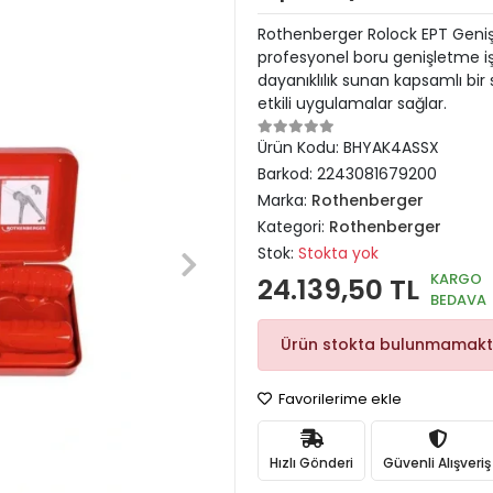
Rothenberger Rolock EPT Genişl
profesyonel boru genişletme iş
dayanıklılık sunan kapsamlı bir s
etkili uygulamalar sağlar.
Ürün Kodu:
BHYAK4ASSX
Barkod:
2243081679200
Marka:
Rothenberger
Kategori:
Rothenberger
Stok:
Stokta yok
KARGO
24.139,50 TL
BEDAVA
Ürün stokta bulunmamakt
Favorilerime ekle
Hızlı Gönderi
Güvenli Alışveriş