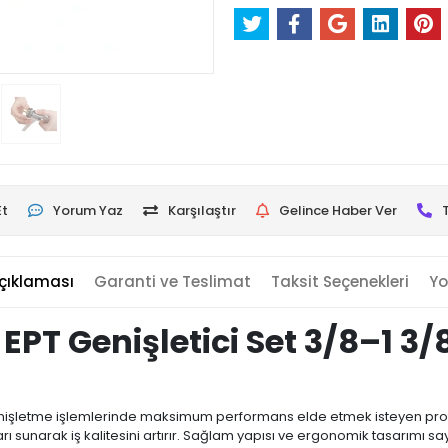
Et
Yorum Yaz
Karşılaştır
Gelince Haber Ver
çıklaması
Garanti ve Teslimat
Taksit Seçenekleri
Yo
PT Genişletici Set 3/8–1 3/
nişletme işlemlerinde maksimum performans elde etmek isteyen profesyon
sunarak iş kalitesini artırır. Sağlam yapısı ve ergonomik tasarımı s