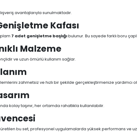
lışveriş avantajlarıyla sunulmaktadır.
 Genişletme Kafası
toplam
7 adet genişletme başlığı
bulunur. Bu sayede farklı boru çap
anıklı Malzeme
çlidir ve uzun ömürlü kullanım sağlar.
llanım
emlerini zahmetsiz ve hızlı bir şekilde gerçekleştirmenize yardımcı ol
Tasarım
a kolay taşınır, her ortamda rahatlıkla kullanılabilir.
vencesi
 ile üretilen bu set, profesyonel uygulamalarda yüksek performans ve u