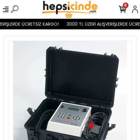
0
ERİŞLERDE ÜCRETSİZ KARGO!
3000 TL ÜZERİ ALIŞVERİŞLERDE ÜCRE