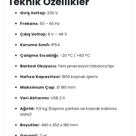
Teknik Özellikler
Giriş Voltajı:
230 V
Frekans:
50 – 60 Hz
Çıkış Voltajı:
8 V – 48 V
Koruma Sınıfı:
IP54
Çalışma Sıcaklığı:
-20 °C / +60 °C
Barkod Okuyucu:
Yeni jenerasyon tabanca tipi
Hafıza Kapasitesi:
1800 kaynak işlemi
Maksimum Çap:
Ø 180 mm
Veri Aktarımı:
USB 2.0
Ağırlık:
11,5 kg (taşıma çantası ve kaynak kablosu
dahil)
Boyutlar:
480 x 350 x 180 mm
Garanti:
2 yıl