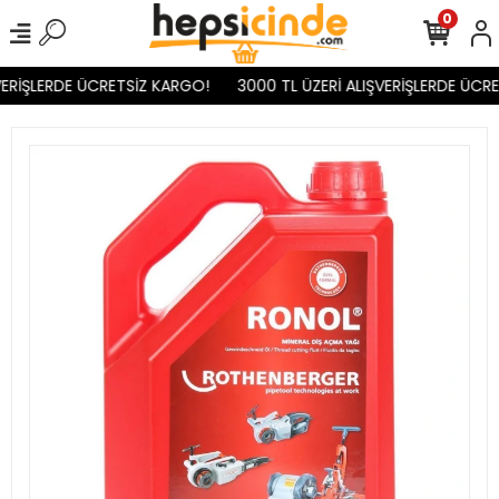
0
ERİŞLERDE ÜCRETSİZ KARGO!
3000 TL ÜZERİ ALIŞVERİŞLERDE ÜCRE