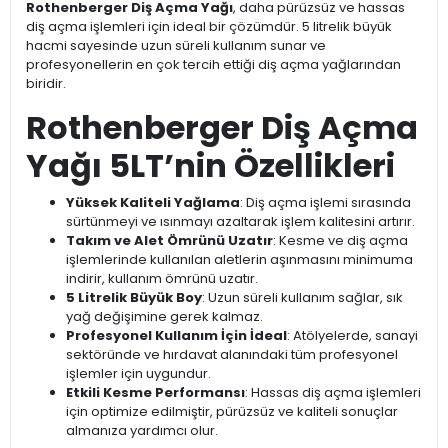
Rothenberger Diş Açma Yağı
, daha pürüzsüz ve hassas
diş açma işlemleri için ideal bir çözümdür. 5 litrelik büyük
hacmi sayesinde uzun süreli kullanım sunar ve
profesyonellerin en çok tercih ettiği diş açma yağlarından
biridir.
Rothenberger Diş Açma
Yağı 5LT’nin Özellikleri
Yüksek Kaliteli Yağlama
: Diş açma işlemi sırasında
sürtünmeyi ve ısınmayı azaltarak işlem kalitesini artırır.
Takım ve Alet Ömrünü Uzatır
: Kesme ve diş açma
işlemlerinde kullanılan aletlerin aşınmasını minimuma
indirir, kullanım ömrünü uzatır.
5 Litrelik Büyük Boy
: Uzun süreli kullanım sağlar, sık
yağ değişimine gerek kalmaz.
Profesyonel Kullanım İçin İdeal
: Atölyelerde, sanayi
sektöründe ve hırdavat alanındaki tüm profesyonel
işlemler için uygundur.
Etkili Kesme Performansı
: Hassas diş açma işlemleri
için optimize edilmiştir, pürüzsüz ve kaliteli sonuçlar
almanıza yardımcı olur.