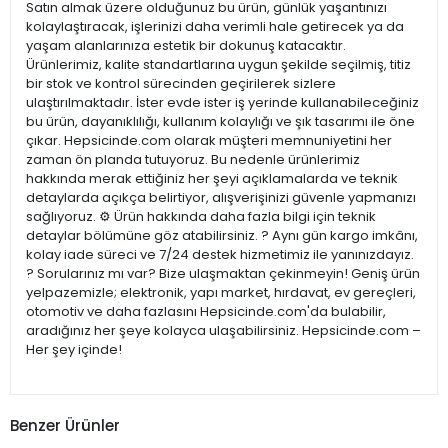
Satın almak üzere olduğunuz bu ürün, günlük yaşantınızı
kolaylaştıracak, işlerinizi daha verimli hale getirecek ya da
yaşam alanlarınıza estetik bir dokunuş katacaktır.
Ürünlerimiz, kalite standartlarına uygun şekilde seçilmiş, titiz
bir stok ve kontrol sürecinden geçirilerek sizlere
ulaştırılmaktadır. İster evde ister iş yerinde kullanabileceğiniz
bu ürün, dayanıklılığı, kullanım kolaylığı ve şık tasarımı ile öne
çıkar. Hepsicinde.com olarak müşteri memnuniyetini her
zaman ön planda tutuyoruz. Bu nedenle ürünlerimiz
hakkında merak ettiğiniz her şeyi açıklamalarda ve teknik
detaylarda açıkça belirtiyor, alışverişinizi güvenle yapmanızı
sağlıyoruz. ⚙️ Ürün hakkında daha fazla bilgi için teknik
detaylar bölümüne göz atabilirsiniz. ? Aynı gün kargo imkânı,
kolay iade süreci ve 7/24 destek hizmetimiz ile yanınızdayız.
? Sorularınız mı var? Bize ulaşmaktan çekinmeyin! Geniş ürün
yelpazemizle; elektronik, yapı market, hırdavat, ev gereçleri,
otomotiv ve daha fazlasını Hepsicinde.com'da bulabilir,
aradığınız her şeye kolayca ulaşabilirsiniz. Hepsicinde.com –
Her şey içinde!
Benzer Ürünler