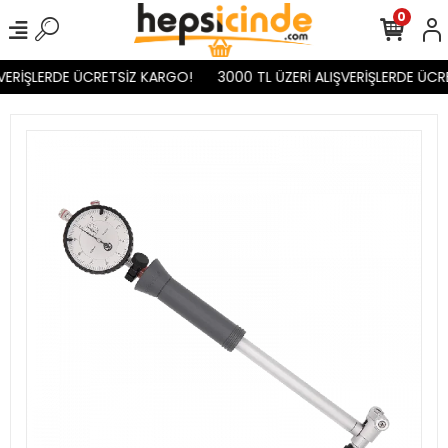
0
VERİŞLERDE ÜCRETSİZ KARGO!
3000 TL ÜZERİ ALIŞVERİŞLERDE ÜCR