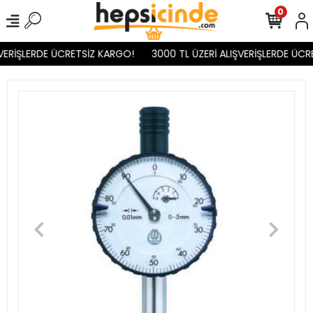
0
VERİŞLERDE ÜCRETSİZ KARGO!
3000 TL ÜZERİ ALIŞVERİŞLERDE ÜCR