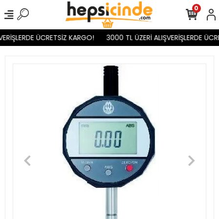
0
VERİŞLERDE ÜCRETSİZ KARGO!
3000 TL ÜZERİ ALIŞVERİŞLERDE ÜCR