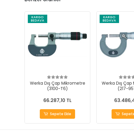
KARGO
KARGO
BEDAVA
BEDAVA
Werka Dış Çap Mikrometre
Werka Dış Çap 
(3100-T6)
(217-95
66.287,10 TL
63.486,
Sepete Ekle
Sepete