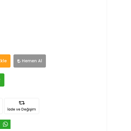
Ekle
Hemen Al
R
İade ve Değişim