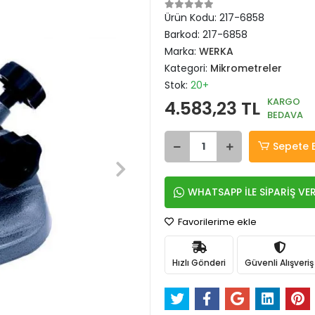
Ürün Kodu:
217-6858
Barkod:
217-6858
Marka:
WERKA
Kategori:
Mikrometreler
Stok:
20+
KARGO
4.583,23 TL
BEDAVA
Sepete 
WHATSAPP İLE SİPARİŞ VE
Favorilerime ekle
Hızlı Gönderi
Güvenli Alışveriş