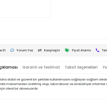
e Et
Yorum Yaz
Karşılaştır
Fiyat Alarmı
Tel
çıklaması
Garanti ve Teslimat
Taksit Seçenekleri
Yo
stabil ve güvenli bir şekilde kullanılmasını sağlayan sağlam destek ap
nıklı malzemeden üretilmiş olup, laboratuvar ve endüstriyel ortamlar 
çin ideal bir aksesuardır.