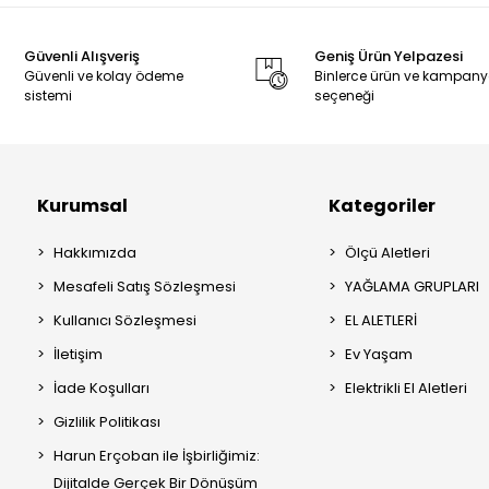
Güvenli Alışveriş
Geniş Ürün Yelpazesi
Güvenli ve kolay ödeme
Binlerce ürün ve kampan
sistemi
seçeneği
Kurumsal
Kategoriler
Hakkımızda
Ölçü Aletleri
Mesafeli Satış Sözleşmesi
YAĞLAMA GRUPLARI
Kullanıcı Sözleşmesi
EL ALETLERİ
İletişim
Ev Yaşam
İade Koşulları
Elektrikli El Aletleri
Gizlilik Politikası
Harun Erçoban ile İşbirliğimiz:
Dijitalde Gerçek Bir Dönüşüm