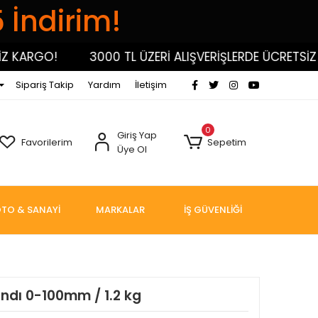
5 İndirim!
KARGO!
3000 TL ÜZERİ ALIŞVERİŞLERDE ÜCRETSİZ KA
Sipariş Takip
Yardım
İletişim
0
Giriş Yap
Favorilerim
Sepetim
Üye Ol
TO & SANAYİ
MARKALAR
İŞ GÜVENLİĞİ
ndı 0-100mm / 1.2 kg