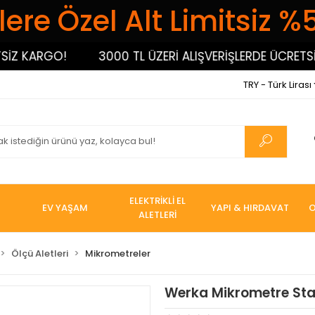
ere Özel Alt Limitsiz %
 KARGO!
3000 TL ÜZERİ ALIŞVERİŞLERDE ÜCRETSİZ 
TRY - Türk Lirası
ELEKTRİKLİ EL
EV YAŞAM
YAPI & HIRDAVAT
O
ALETLERİ
Ölçü Aletleri
Mikrometreler
Werka Mikrometre Sta