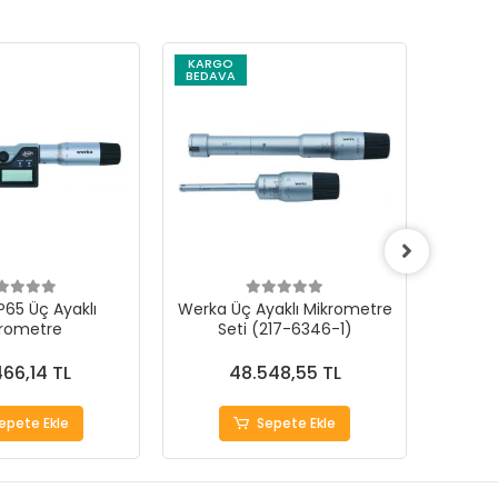
KARGO
KARG
BEDAVA
BEDAV
P65 Üç Ayaklı
Werka Üç Ayaklı Mikrometre
Werka 
rometre
Seti (217-6346-1)
S
466,14 TL
48.548,55 TL
epete Ekle
Sepete Ekle