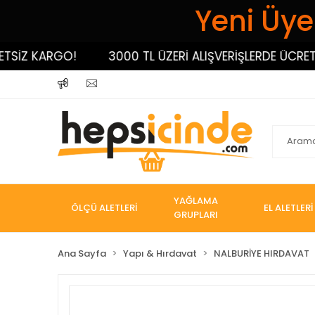
Yeni Üyel
İZ KARGO!
3000 TL ÜZERİ ALIŞVERİŞLERDE ÜCRETSİZ
YAĞLAMA
ÖLÇÜ ALETLERİ
EL ALETLERİ
GRUPLARI
Ana Sayfa
Yapı & Hırdavat
NALBURİYE HIRDAVAT