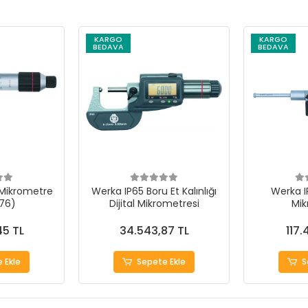
KARGO
KARGO
BEDAVA
BEDAVA
Mikrometre
Werka IP65 Boru Et Kalınlığı
Werka I
76)
Dijital Mikrometresi
Mik
45 TL
34.543,87 TL
117.
 Ekle
Sepete Ekle
S