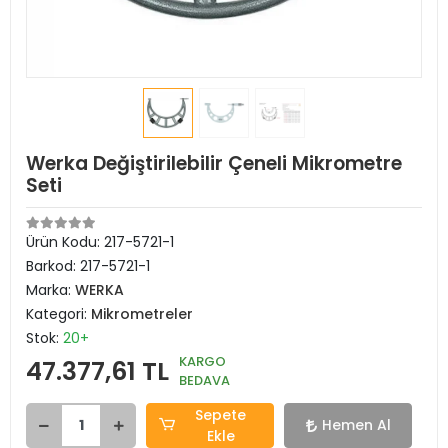
Werka Değiştirilebilir Çeneli Mikrometre
Seti
Ürün Kodu:
217-5721-1
Barkod:
217-5721-1
Marka:
WERKA
Kategori:
Mikrometreler
Stok:
20+
KARGO
47.377,61 TL
BEDAVA
Sepete
Hemen Al
Ekle