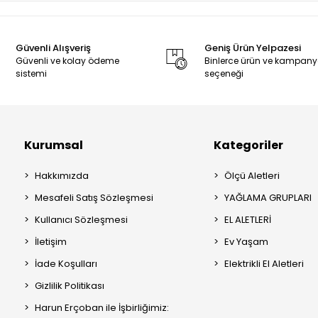
Güvenli Alışveriş
Geniş Ürün Yelpazesi
Güvenli ve kolay ödeme
Binlerce ürün ve kampan
sistemi
seçeneği
Kurumsal
Kategoriler
Hakkımızda
Ölçü Aletleri
Mesafeli Satış Sözleşmesi
YAĞLAMA GRUPLARI
Kullanıcı Sözleşmesi
EL ALETLERİ
İletişim
Ev Yaşam
İade Koşulları
Elektrikli El Aletleri
Gizlilik Politikası
Harun Erçoban ile İşbirliğimiz: