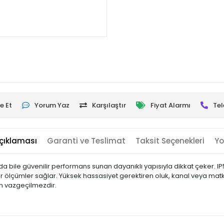
e Et
Yorum Yaz
Karşılaştır
Fiyat Alarmı
Tel
çıklaması
Garanti ve Teslimat
Taksit Seçenekleri
Yo
arda bile güvenilir performans sunan dayanıklı yapısıyla dikkat çeker.
ilir ölçümler sağlar. Yüksek hassasiyet gerektiren oluk, kanal veya ma
çin vazgeçilmezdir.