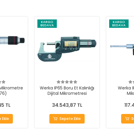
KARGO
KARGO
BEDAVA
BEDAVA
Mikrometre
Werka IP65 Boru Et Kalınlığı
Werka I
76)
Dijital Mikrometresi
Mik
45 TL
34.543,87 TL
117.
 Ekle
Sepete Ekle
S