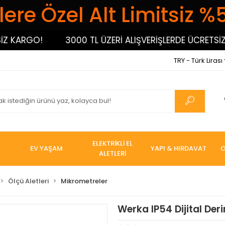
ere Özel Alt Limitsiz %
ARGO!
3000 TL ÜZERİ ALIŞVERİŞLERDE ÜCRETSİZ KA
TRY - Türk Lirası
ELEKTRİKLİ EL
EV YAŞAM
YAPI & HIRDAVAT
O
ALETLERİ
Ölçü Aletleri
Mikrometreler
Werka IP54 Dijital Der