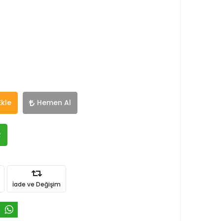
Ekle
Hemen Al
R
İade ve Değişim