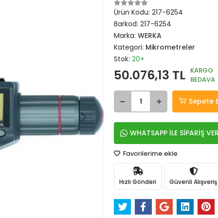
Ürün Kodu:
217-6254
Barkod:
217-6254
Marka:
WERKA
Kategori:
Mikrometreler
Stok:
20+
KARGO
50.076,13 TL
BEDAVA
Sepete 
WHATSAPP İLE SİPARİŞ VE
Favorilerime ekle
Hızlı Gönderi
Güvenli Alışveriş