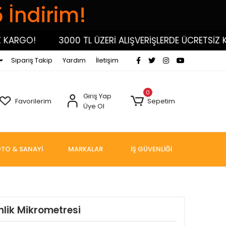
5 İndirim!
RGO!
3000 TL ÜZERİ ALIŞVERİŞLERDE ÜCRETSİZ KARG
Sipariş Takip
Yardım
İletişim
0
Giriş Yap
Favorilerim
Sepetim
Üye Ol
TO & SANAYİ
MARKALAR
İŞ GÜVENLİĞİ
inlik Mikrometresi