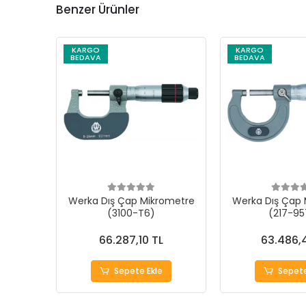
Benzer Ürünler
KARGO
KARGO
BEDAVA
BEDAVA
Werka Dış Çap Mikrometre
Werka Dış Çap 
(3100-T6)
(217-95
66.287,10 TL
63.486,
Sepete Ekle
Sepete