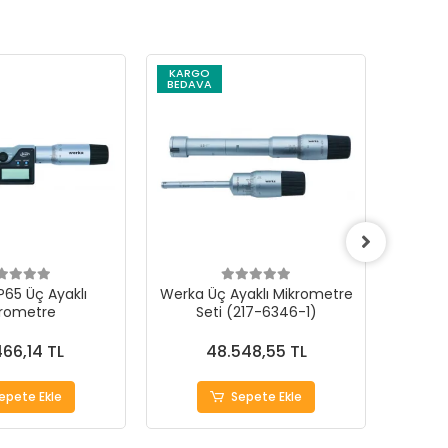
KARGO
KARG
BEDAVA
BEDAV
P65 Üç Ayaklı
Werka Üç Ayaklı Mikrometre
Werka 
rometre
Seti (217-6346-1)
S
466,14 TL
48.548,55 TL
epete Ekle
Sepete Ekle