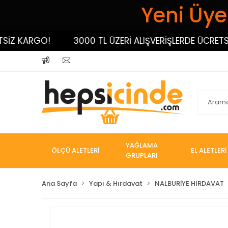
Yeni Üyel
 KARGO!
3000 TL ÜZERİ ALIŞVERİŞLERDE ÜCRETSİZ K
YAĞLAMA
ÖLÇÜ ALETLERİ
EL ALETLERİ
GRUPLARI
Ana Sayfa
Yapı & Hırdavat
NALBURİYE HIRDAVAT