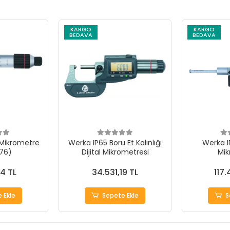
KARGO
KARGO
BEDAVA
BEDAVA
Mikrometre
Werka IP65 Boru Et Kalınlığı
Werka I
76)
Dijital Mikrometresi
Mik
4 TL
34.531,19 TL
117.
 Ekle
Sepete Ekle
S