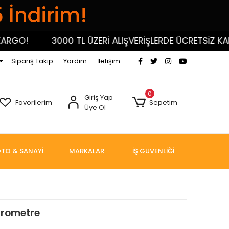
5 İndirim!
GO!
3000 TL ÜZERİ ALIŞVERİŞLERDE ÜCRETSİZ KARGO
Sipariş Takip
Yardım
İletişim
0
Giriş Yap
Favorilerim
Sepetim
Üye Ol
TO & SANAYİ
MARKALAR
İŞ GÜVENLİĞİ
krometre