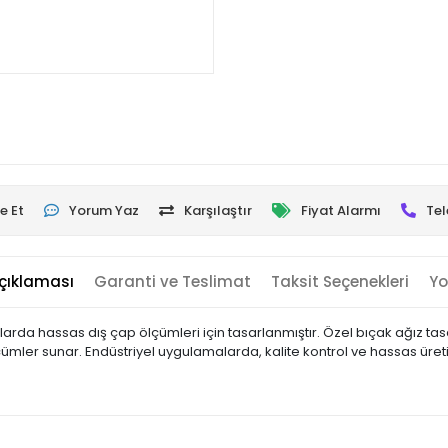
e Et
Yorum Yaz
Karşılaştır
Fiyat Alarmı
Tel
çıklaması
Garanti ve Teslimat
Taksit Seçenekleri
Yo
larda hassas dış çap ölçümleri için tasarlanmıştır. Özel bıçak ağız ta
ümler sunar. Endüstriyel uygulamalarda, kalite kontrol ve hassas üre