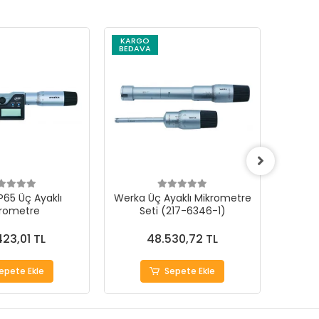
KARGO
KARG
BEDAVA
BEDAV
P65 Üç Ayaklı
Werka Üç Ayaklı Mikrometre
Werka 
rometre
Seti (217-6346-1)
S
423,01 TL
48.530,72 TL
epete Ekle
Sepete Ekle