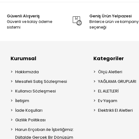
Güvenli Alışveriş
Geniş Ürün Yelpazesi
Güvenli ve kolay ödeme
Binlerce ürün ve kampan
sistemi
seçeneği
Kurumsal
Kategoriler
Hakkımızda
Ölçü Aletleri
Mesafeli Satış Sözleşmesi
YAĞLAMA GRUPLARI
Kullanıcı Sözleşmesi
EL ALETLERİ
İletişim
Ev Yaşam
İade Koşulları
Elektrikli El Aletleri
Gizlilik Politikası
Harun Erçoban ile İşbirliğimiz:
Dijitalde Gerçek Bir Dönüşüm