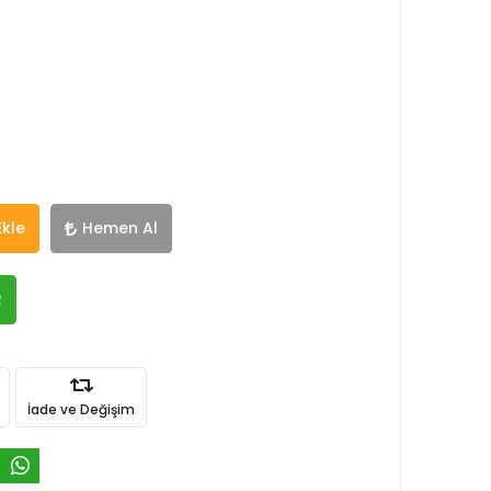
Ekle
Hemen Al
R
İade ve Değişim