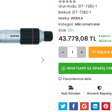
Ürün Kodu:
217-7282-1
Barkod:
217-7282-1
Marka:
WERKA
Kategori:
Mikrometreler
Stok:
20+
KARGO
43.779,08 TL
BEDAVA
Sepete 
WHATSAPP İLE SİPARİŞ VE
Favorilerime ekle
Hızlı Gönderi
Güvenli Alışveriş