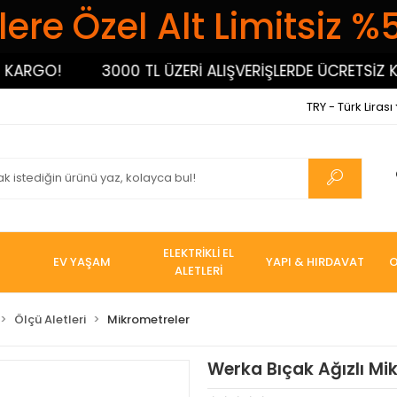
ere Özel Alt Limitsiz %
RGO!
3000 TL ÜZERİ ALIŞVERİŞLERDE ÜCRETSİZ KAR
TRY - Türk Lirası
ELEKTRİKLİ EL
EV YAŞAM
YAPI & HIRDAVAT
O
ALETLERİ
Ölçü Aletleri
Mikrometreler
Werka Bıçak Ağızlı Mi