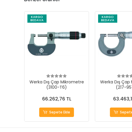
KARGO
KARGO
BEDAVA
BEDAVA
Werka Dış Çap Mikrometre
Werka Dış Çap 
(3100-T6)
(217-95
66.262,76 TL
63.463,1
Sepete Ekle
Sepete