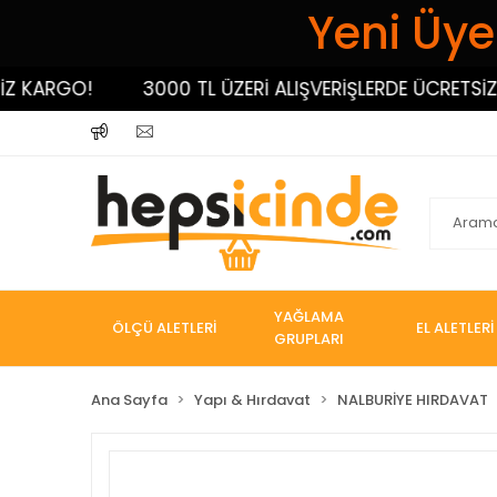
Yeni Üyel
KARGO!
3000 TL ÜZERİ ALIŞVERİŞLERDE ÜCRETSİZ KA
YAĞLAMA
ÖLÇÜ ALETLERİ
EL ALETLERİ
GRUPLARI
Ana Sayfa
Yapı & Hırdavat
NALBURİYE HIRDAVAT