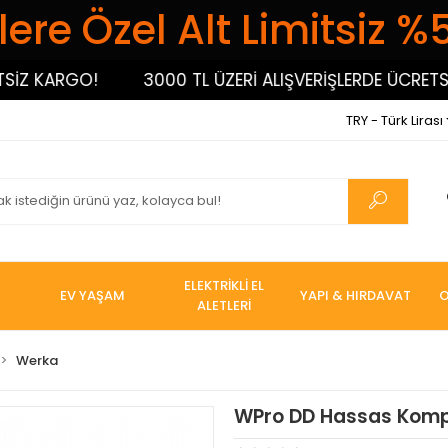
ere Özel Alt Limitsiz %
 KARGO!
3000 TL ÜZERİ ALIŞVERİŞLERDE ÜCRETSİZ 
TRY - Türk Lirası
ELEKTRİKLİ EL
EV YAŞAM
YAPI & HIRDAVAT
O
ALETLERİ
Werka
WPro DD Hassas Komp