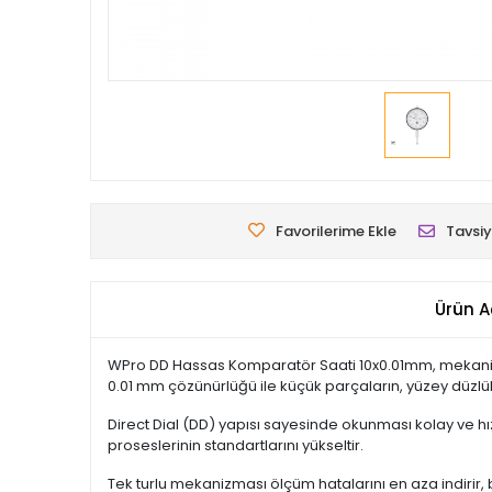
Favorilerime Ekle
Tavsiy
Ürün A
WPro DD Hassas Komparatör Saati 10x0.01mm, mekanik ö
0.01 mm çözünürlüğü ile küçük parçaların, yüzey düzlükl
Direct Dial (DD) yapısı sayesinde okunması kolay ve h
proseslerinin standartlarını yükseltir.
Tek turlu mekanizması ölçüm hatalarını en aza indirir,