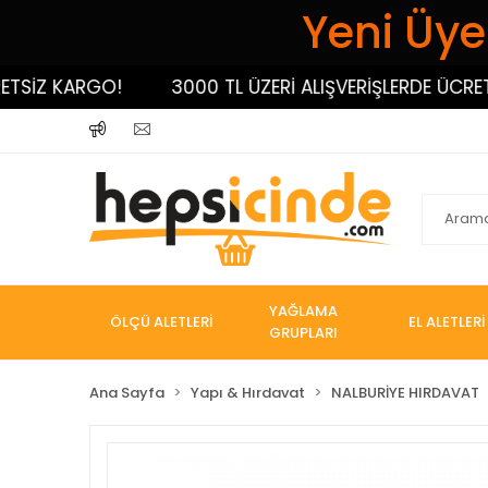
Yeni Üyel
İZ KARGO!
3000 TL ÜZERİ ALIŞVERİŞLERDE ÜCRETSİZ
YAĞLAMA
ÖLÇÜ ALETLERİ
EL ALETLERİ
GRUPLARI
Ana Sayfa
Yapı & Hırdavat
NALBURİYE HIRDAVAT