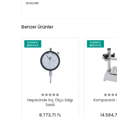
aracıdır.
Benzer Ürünler
KARGO
KARGO
BEDAVA
BEDAVA
Hepsicinde İnç Ölçü Salgı
Komparatör S
Saati
8.773,71 TL
14.584,7