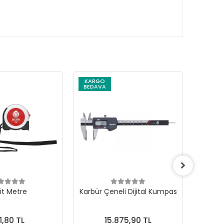
KARGO
KARG
BEDAVA
BEDAV
it Metre
Karbür Çeneli Dijital Kumpas
Dijita
221-92
1,80 TL
15.875,90 TL