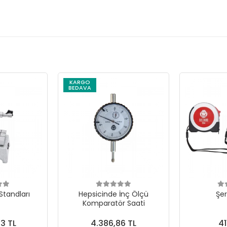
KARGO
BEDAVA
tandları
Hepsicinde İnç Ölçü
Şer
Komparatör Saati
3 TL
4.386,86 TL
41