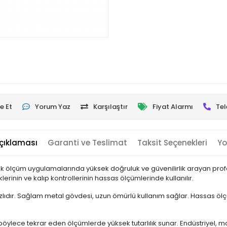
e Et
Yorum Yaz
Karşılaştır
Fiyat Alarmı
Tel
çıklaması
Garanti ve Teslimat
Taksit Seçenekleri
Yo
lçüm uygulamalarında yüksek doğruluk ve güvenilirlik arayan profesy
erinin ve kalıp kontrollerinin hassas ölçümlerinde kullanılır.
ızlıdır. Sağlam metal gövdesi, uzun ömürlü kullanım sağlar. Hassas öl
 böylece tekrar eden ölçümlerde yüksek tutarlılık sunar. Endüstriyel, 