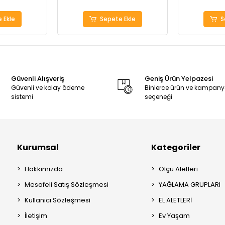
 Ekle
Sepete Ekle
S
Güvenli Alışveriş
Geniş Ürün Yelpazesi
Güvenli ve kolay ödeme
Binlerce ürün ve kampan
sistemi
seçeneği
Kurumsal
Kategoriler
Hakkımızda
Ölçü Aletleri
Mesafeli Satış Sözleşmesi
YAĞLAMA GRUPLARI
Kullanıcı Sözleşmesi
EL ALETLERİ
İletişim
Ev Yaşam