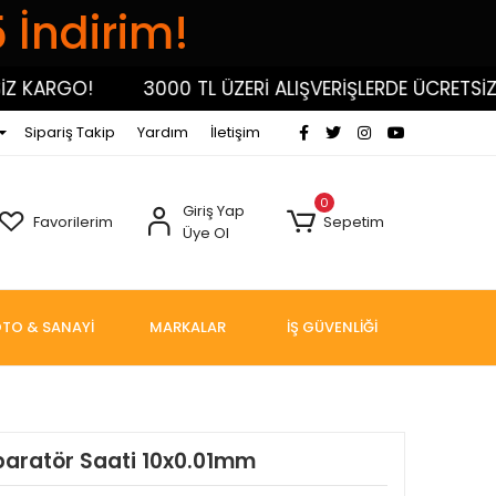
5 İndirim!
KARGO!
3000 TL ÜZERİ ALIŞVERİŞLERDE ÜCRETSİZ KA
Sipariş Takip
Yardım
İletişim
0
Giriş Yap
Favorilerim
Sepetim
Üye Ol
TO & SANAYİ
MARKALAR
İŞ GÜVENLİĞİ
aratör Saati 10x0.01mm