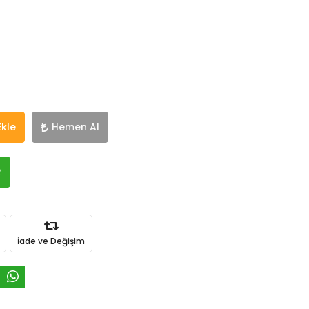
Ekle
Hemen Al
R
İade ve Değişim