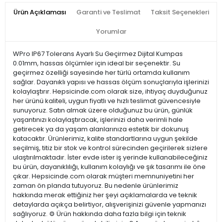
Ürün Açıklaması
Garanti ve Teslimat
Taksit Seçenekleri
Yorumlar
WPro IP67 Tolerans Ayarlı Su Geçirmez Dijital Kumpas
0.01mm, hassas ölçümler için ideal bir seçenektir. Su
geçirmez özelliği sayesinde her türlü ortamda kullanım
sağlar. Dayanıklı yapısı ve hassas ölçüm sonuçlarıyla işlerinizi
kolaylaştırır. Hepsicinde.com olarak size, ihtiyaç duyduğunuz
her ürünü kaliteli, uygun fiyatlı ve hızlı teslimat güvencesiyle
sunuyoruz. Satın almak üzere olduğunuz bu ürün, günlük
yaşantınızı kolaylaştıracak, işlerinizi daha verimli hale
getirecek ya da yaşam alanlarınıza estetik bir dokunuş
katacaktır. Ürünlerimiz, kalite standartlarına uygun şekilde
seçilmiş, titiz bir stok ve kontrol sürecinden geçirilerek sizlere
ulaştırılmaktadır. İster evde ister iş yerinde kullanabileceğiniz
bu ürün, dayanıklılığı, kullanım kolaylığı ve şık tasarımı ile öne
çıkar. Hepsicinde.com olarak müşteri memnuniyetini her
zaman ön planda tutuyoruz. Bu nedenle ürünlerimiz
hakkında merak ettiğiniz her şeyi açıklamalarda ve teknik
detaylarda açıkça belirtiyor, alışverişinizi güvenle yapmanızı
sağlıyoruz. ⚙️ Ürün hakkında daha fazla bilgi için teknik