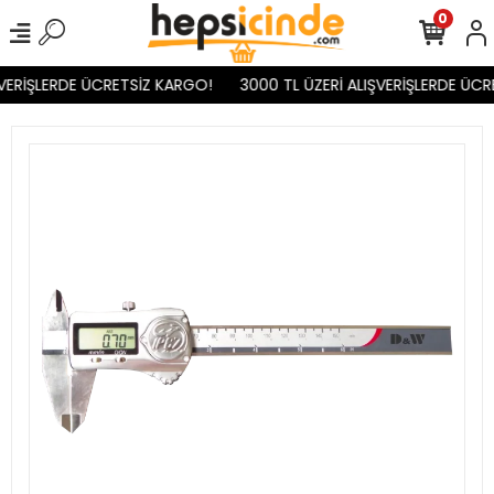
0
VERİŞLERDE ÜCRETSİZ KARGO!
3000 TL ÜZERİ ALIŞVERİŞLERDE ÜCR