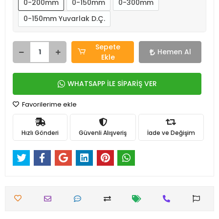
0-200mm
0-150mm
0-300mm
0-150mm Yuvarlak D.Ç.
Sepete
Hemen Al
Ekle
WHATSAPP İLE SİPARİŞ VER
Favorilerime ekle
Hızlı Gönderi
Güvenli Alışveriş
İade ve Değişim