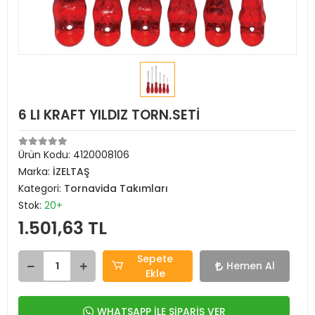
6 LI KRAFT YILDIZ TORN.SETİ
Ürün Kodu:
4120008106
Marka:
İZELTAŞ
Kategori:
Tornavida Takımları
Stok:
20+
1.501,63 TL
Sepete
Hemen Al
Ekle
WHATSAPP İLE SİPARİŞ VER