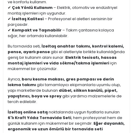
ve konforlu kullanım.
✔
Çok Yönlü Kullanım
– Elektrik, otomotiv ve endüstriyel
montaj işlemleri için uygundur.
✔
İzeltaş Kalitesi
– Profesyonel el aletleri serisinin bir
parçasıdır.
✔
Kompakt ve Taşınabilir
– Takım çantasına kolayca
sığar, her ortamda kullanılabilir.
Bu tornavida seti,
İzeltaş anahtar takımı, kontrol kalemi,
pense, ayarlı pense
gibi el aletleriyle birlikte kullanıldığında
geniş bir kullanım alanı sunar.
Elektrik tesisatı, hassas
montaj işlemleri ve vida sökme/takma işlemleri
için
mükemmel bir çözümdür.
Ayrıca,
boru kesme makası, gres pompası ve derin
lokma takımı
gibi tamamlayıcı ekipmanlarla uyumlu olup,
yapı marketlerde bulunan
dübel, silikon kanülü, pipet,
yapıştırıcı, boya ve sprey
gibi yardımcı malzemelerle de
tercih edilebilir.
İzeltaş online satış
noktalarında uygun fiyatlarla sunulan
6'lı Kraft Yıldız Tornavida Seti
, hem profesyonel hem de
günlük kullanım için mükemmel bir seçimdir.
Eğer dayanıklı,
ergonomik ve uzun ömürlü bir tornavida seti