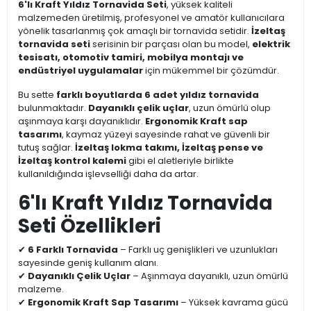
6'lı Kraft Yıldız Tornavida Seti
, yüksek kaliteli
malzemeden üretilmiş, profesyonel ve amatör kullanıcılara
yönelik tasarlanmış çok amaçlı bir tornavida setidir.
İzeltaş
tornavida seti
serisinin bir parçası olan bu model,
elektrik
tesisatı, otomotiv tamiri, mobilya montajı ve
endüstriyel uygulamalar
için mükemmel bir çözümdür.
Bu sette
farklı boyutlarda 6 adet yıldız tornavida
bulunmaktadır.
Dayanıklı çelik uçlar
, uzun ömürlü olup
aşınmaya karşı dayanıklıdır.
Ergonomik Kraft sap
tasarımı
, kaymaz yüzeyi sayesinde rahat ve güvenli bir
tutuş sağlar.
İzeltaş lokma takımı, İzeltaş pense ve
İzeltaş kontrol kalemi
gibi el aletleriyle birlikte
kullanıldığında işlevselliği daha da artar.
6'lı Kraft Yıldız Tornavida
Seti Özellikleri
✔
6 Farklı Tornavida
– Farklı uç genişlikleri ve uzunlukları
sayesinde geniş kullanım alanı.
✔
Dayanıklı Çelik Uçlar
– Aşınmaya dayanıklı, uzun ömürlü
malzeme.
✔
Ergonomik Kraft Sap Tasarımı
– Yüksek kavrama gücü