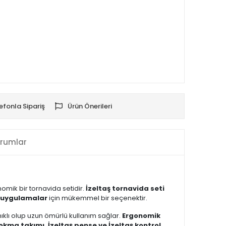
efonla Sipariş
Ürün Önerileri
rumlar
omik bir tornavida setidir.
İzeltaş tornavida seti
l uygulamalar
için mükemmel bir seçenektir.
ıklı olup uzun ömürlü kullanım sağlar.
Ergonomik
lokma takımı, İzeltaş pense ve İzeltaş kontrol