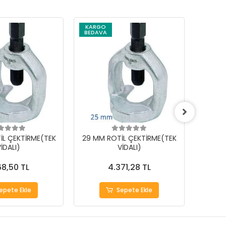
KARGO
KARG
BEDAVA
BEDAV
İL ÇEKTİRME(TEK
29 MM ROTİL ÇEKTİRME(TEK
25 MM
İDALI)
VİDALI)
68,50 TL
4.371,28 TL
epete Ekle
Sepete Ekle