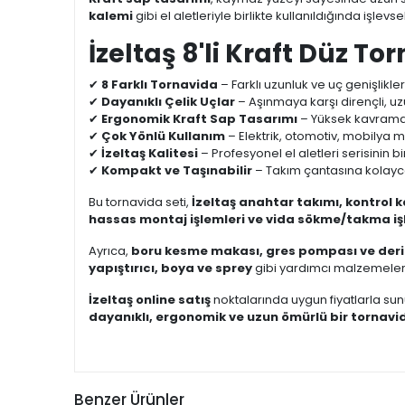
kalemi
gibi el aletleriyle birlikte kullanıldığında işlevs
İzeltaş 8'li Kraft Düz Tor
✔
8 Farklı Tornavida
– Farklı uzunluk ve uç genişlikle
✔
Dayanıklı Çelik Uçlar
– Aşınmaya karşı dirençli, 
✔
Ergonomik Kraft Sap Tasarımı
– Yüksek kavrama 
✔
Çok Yönlü Kullanım
– Elektrik, otomotiv, mobilya m
✔
İzeltaş Kalitesi
– Profesyonel el aletleri serisinin bi
✔
Kompakt ve Taşınabilir
– Takım çantasına kolayca 
Bu tornavida seti,
İzeltaş anahtar takımı, kontrol 
hassas montaj işlemleri ve vida sökme/takma iş
Ayrıca,
boru kesme makası, gres pompası ve deri
yapıştırıcı, boya ve sprey
gibi yardımcı malzemelerle
İzeltaş online satış
noktalarında uygun fiyatlarla su
dayanıklı, ergonomik ve uzun ömürlü bir tornavid
Benzer Ürünler