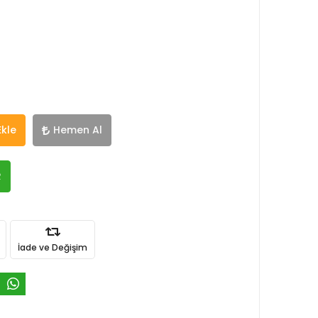
Ekle
Hemen Al
R
İade ve Değişim