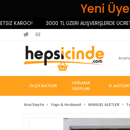
Yeni Üyel
Z KARGO!
3000 TL ÜZERİ ALIŞVERİŞLERDE ÜCRETSİZ 
YAĞLAMA
ÖLÇÜ ALETLERİ
EL ALETLERİ
GRUPLARI
Ana Sayfa
Yapı & Hırdavat
MANUEL ALETLER
T