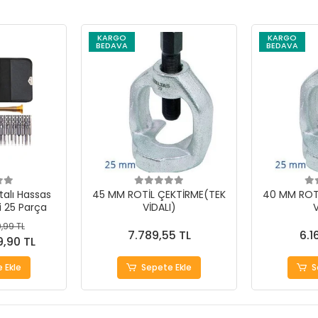
KARGO
KARGO
BEDAVA
BEDAVA
alı Hassas
45 MM ROTİL ÇEKTİRME(TEK
40 MM ROT
i 25 Parça
VİDALI)
V
,99 TL
7.789,55 TL
6.1
9,90 TL
 Ekle
Sepete Ekle
S