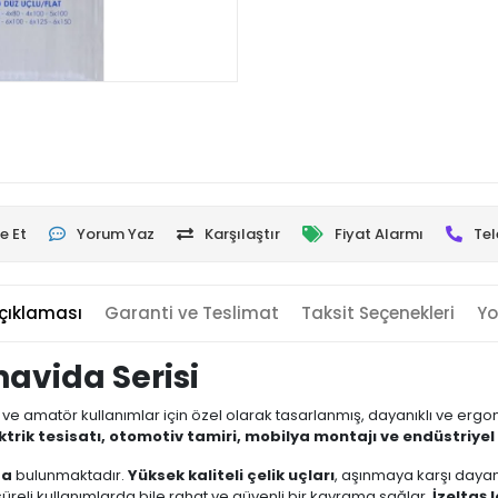
e Et
Yorum Yaz
Karşılaştır
Fiyat Alarmı
Tel
çıklaması
Garanti ve Teslimat
Taksit Seçenekleri
Yo
rnavida Serisi
 ve amatör kullanımlar için özel olarak tasarlanmış, dayanıklı ve ergon
ktrik tesisatı, otomotiv tamiri, mobilya montajı ve endüstriye
da
bulunmaktadır.
Yüksek kaliteli çelik uçları
, aşınmaya karşı dayan
reli kullanımlarda bile rahat ve güvenli bir kavrama sağlar.
İzeltaş 