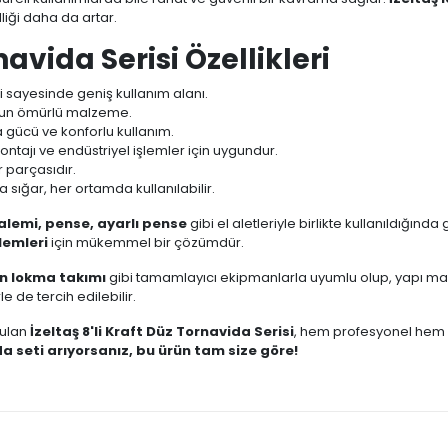
elliği daha da artar.
navida Serisi Özellikleri
ri sayesinde geniş kullanım alanı.
uzun ömürlü malzeme.
gücü ve konforlu kullanım.
ontajı ve endüstriyel işlemler için uygundur.
r parçasıdır.
sığar, her ortamda kullanılabilir.
kalemi, pense, ayarlı pense
gibi el aletleriyle birlikte kullanıldığında
lemleri
için mükemmel bir çözümdür.
n lokma takımı
gibi tamamlayıcı ekipmanlarla uyumlu olup, yapı m
 de tercih edilebilir.
nulan
İzeltaş 8'li Kraft Düz Tornavida Serisi
, hem profesyonel hem 
a seti arıyorsanız, bu ürün tam size göre!