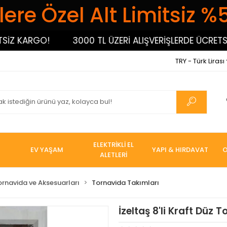
ere Özel Alt Limitsiz %
KARGO!
3000 TL ÜZERİ ALIŞVERİŞLERDE ÜCRETSİZ K
TRY - Türk Lirası
ELEKTRİKLİ EL
EV YAŞAM
YAPI & HIRDAVAT
O
ALETLERİ
ornavida ve Aksesuarları
Tornavida Takımları
İzeltaş 8'li Kraft Düz 