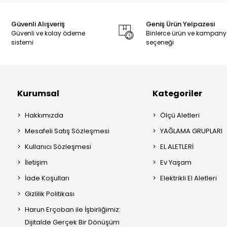
Güvenli Alışveriş
Geniş Ürün Yelpazesi
Güvenli ve kolay ödeme
Binlerce ürün ve kampan
sistemi
seçeneği
Kurumsal
Kategoriler
Hakkımızda
Ölçü Aletleri
Mesafeli Satış Sözleşmesi
YAĞLAMA GRUPLARI
Kullanıcı Sözleşmesi
EL ALETLERİ
İletişim
Ev Yaşam
İade Koşulları
Elektrikli El Aletleri
Gizlilik Politikası
Harun Erçoban ile İşbirliğimiz:
Dijitalde Gerçek Bir Dönüşüm