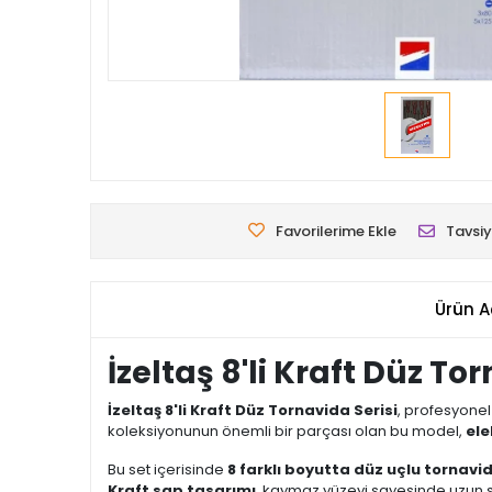
Favorilerime Ekle
Tavsiy
Ürün A
İzeltaş 8'li Kraft Düz To
İzeltaş 8'li Kraft Düz Tornavida Serisi
, profesyonel
koleksiyonunun önemli bir parçası olan bu model,
ele
Bu set içerisinde
8 farklı boyutta düz uçlu tornavi
Kraft sap tasarımı
, kaymaz yüzeyi sayesinde uzun sü