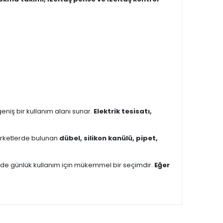
 geniş bir kullanım alanı sunar.
Elektrik tesisatı,
arketlerde bulunan
dübel, silikon kanülü, pipet,
de günlük kullanım için mükemmel bir seçimdir.
Eğer