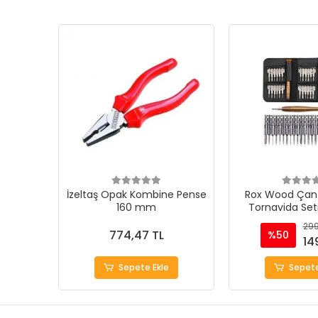
İzeltaş Opak Kombine Pense
Rox Wood Çant
160 mm
Tornavida Set
299
774,47 TL
%50
14
Sepete Ekle
Sepete