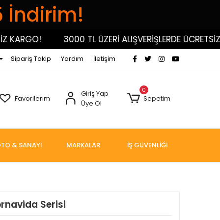
5 İndirim!
ARGO!
3000 TL ÜZERİ ALIŞVERİŞLERDE ÜCRETSİZ KAR
Sipariş Takip
Yardım
İletişim
0
Giriş Yap
Favorilerim
Sepetim
Üye Ol
TO & SANAYİ
MARKALAR
İŞ GÜVENLİĞİ
Tornavida Serisi