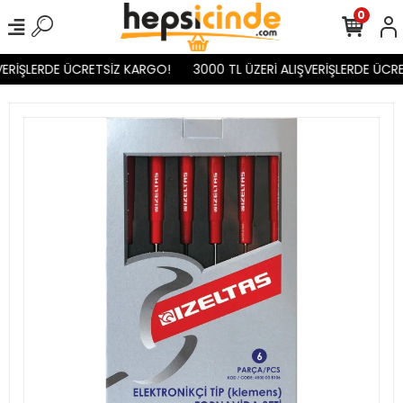
0
ERİŞLERDE ÜCRETSİZ KARGO!
3000 TL ÜZERİ ALIŞVERİŞLERDE ÜCRE