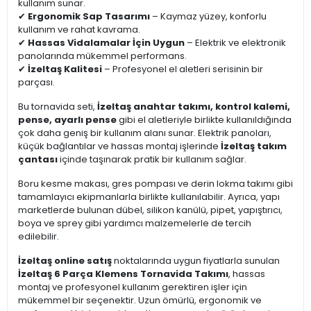
kullanım sunar.
✔
Ergonomik Sap Tasarımı
– Kaymaz yüzey, konforlu
kullanım ve rahat kavrama.
✔
Hassas Vidalamalar İçin Uygun
– Elektrik ve elektronik
panolarında mükemmel performans.
✔
İzeltaş Kalitesi
– Profesyonel el aletleri serisinin bir
parçası.
Bu tornavida seti,
İzeltaş anahtar takımı, kontrol kalemi,
pense, ayarlı pense
gibi el aletleriyle birlikte kullanıldığında
çok daha geniş bir kullanım alanı sunar. Elektrik panoları,
küçük bağlantılar ve hassas montaj işlerinde
İzeltaş takım
çantası
içinde taşınarak pratik bir kullanım sağlar.
Boru kesme makası, gres pompası ve derin lokma takımı gibi
tamamlayıcı ekipmanlarla birlikte kullanılabilir. Ayrıca, yapı
marketlerde bulunan dübel, silikon kanülü, pipet, yapıştırıcı,
boya ve sprey gibi yardımcı malzemelerle de tercih
edilebilir.
İzeltaş online satış
noktalarında uygun fiyatlarla sunulan
İzeltaş 6 Parça Klemens Tornavida Takımı
, hassas
montaj ve profesyonel kullanım gerektiren işler için
mükemmel bir seçenektir. Uzun ömürlü, ergonomik ve