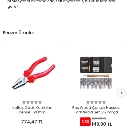
profesyonel bir tornavida seti arıyorsanız, bu ürün tam size
göre!
Benzer Ürünler
İzeltaş Opak Kombine
Rox Wood Çantalı Hassas
Pense 160 mm
Tornavida Seti 25 Parça
299,99 TL
774,47 TL
%50
149,90 TL