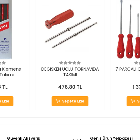
ça Klemens
DEGISKEN UCLU TORNAVİDA
7 PARCALI
Takımı
TAKIMI
8 TL
476,80 TL
1.3
 Ekle
Sepete Ekle
S
Güvenli Alışveriş
Geniş Ürün Yelpazesi