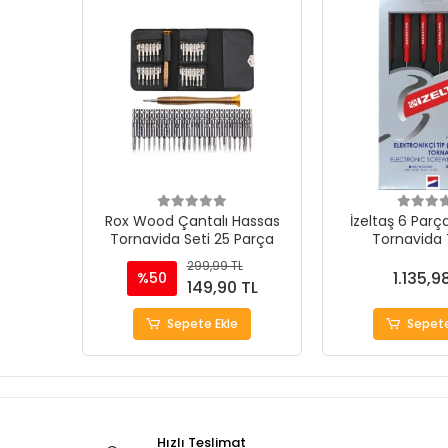
Rox Wood Çantalı Hassas
İzeltaş 6 Par
Tornavida Seti 25 Parça
Tornavida 
299,99 TL
1.135,9
%50
149,90 TL
Sepete Ekle
Sepete
Hızlı Teslimat