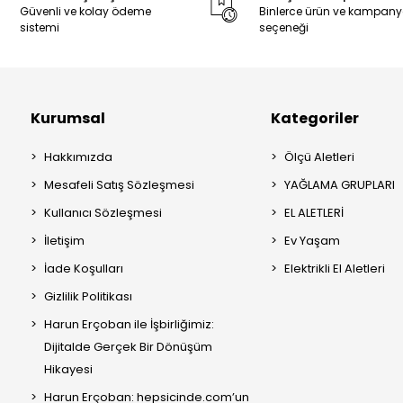
Güvenli ve kolay ödeme
Binlerce ürün ve kampan
sistemi
seçeneği
Kurumsal
Kategoriler
Hakkımızda
Ölçü Aletleri
Mesafeli Satış Sözleşmesi
YAĞLAMA GRUPLARI
Kullanıcı Sözleşmesi
EL ALETLERİ
İletişim
Ev Yaşam
İade Koşulları
Elektrikli El Aletleri
Gizlilik Politikası
Harun Erçoban ile İşbirliğimiz:
Dijitalde Gerçek Bir Dönüşüm
Hikayesi
Harun Erçoban: hepsicinde.com’un