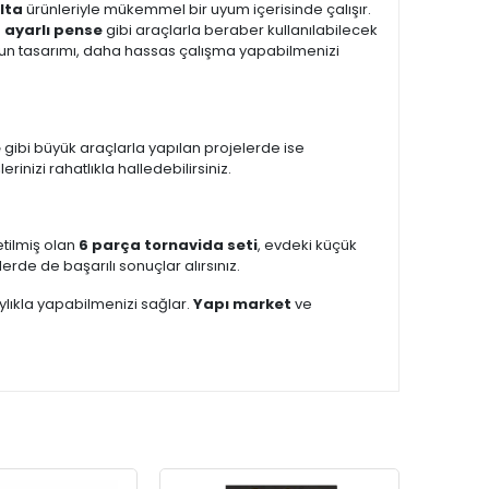
lta
ürünleriyle mükemmel bir uyum içerisinde çalışır.
e
ayarlı pense
gibi araçlarla beraber kullanılabilecek
un tasarımı, daha hassas çalışma yapabilmenizi
e
gibi büyük araçlarla yapılan projelerde ise
şlerinizi rahatlıkla halledebilirsiniz.
etilmiş olan
6 parça tornavida seti
, evdeki küçük
erde de başarılı sonuçlar alırsınız.
aylıkla yapabilmenizi sağlar.
Yapı market
ve