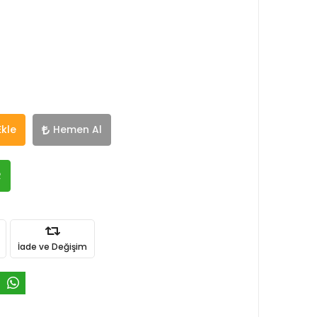
Ekle
Hemen Al
R
İade ve Değişim