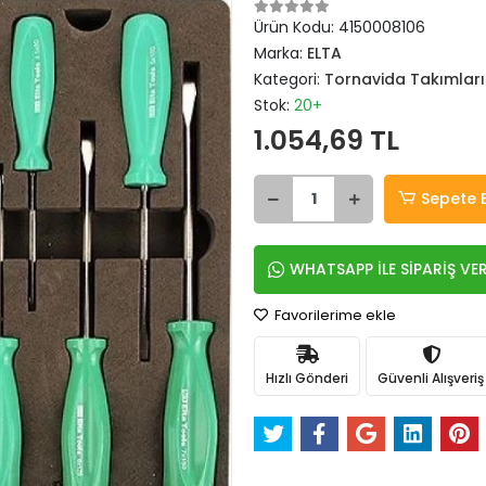
Ürün Kodu:
4150008106
Marka:
ELTA
Kategori:
Tornavida Takımları
Stok:
20+
1.054,69 TL
Sepete 
WHATSAPP İLE SİPARİŞ VE
Favorilerime ekle
Hızlı Gönderi
Güvenli Alışveriş