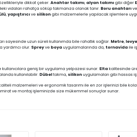
ç özellikleriyle dikkat çeker.
Anahtar takımı
,
alyan takımı
gibi diğer
E
deki vidaları rahatça söküp takmanıza olanak tanır.
Boru anahtarı
v
ülü
,
yapıştırıcı
ve
silikon
gibi malzemelerle yapılacak işlemlere uyg
rı sayesinde uzun süreli kullanımda bile rahatlık sağlar.
Metre
,
levy
za yardımcı olur.
Sprey
ve
boya
uygulamalarında da,
tornavida
ile i
kullanıcılara geniş bir uygulama yelpazesi sunar.
Elta
kalitesinde ür
landa kullanılabilir.
Dübel
takma,
silikon
uygulamaları gibi hassas işl
 kaliteli malzemeleri ve ergonomik tasarımı ile en zor işlerinizi bile kol
rlü tamirat ve montaj işleminizde size mükemmel sonuçlar sunar.