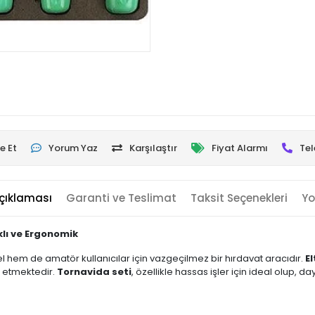
e Et
Yorum Yaz
Karşılaştır
Fiyat Alarmı
Tel
çıklaması
Garanti ve Teslimat
Taksit Seçenekleri
Yo
klı ve Ergonomik
 hem de amatör kullanıcılar için vazgeçilmez bir hırdavat aracıdır.
El
p etmektedir.
Tornavida seti
, özellikle hassas işler için ideal olup, da