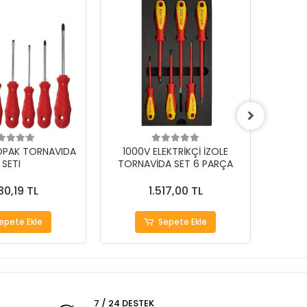
 OPAK TORNAVIDA
1000V ELEKTRİKÇİ İZOLE
İzelta
SETI
TORNAVİDA SET 6 PARÇA
30,19 TL
1.517,00 TL
epete Ekle
Sepete Ekle
7 / 24 DESTEK