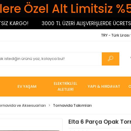
ere Özel Alt Limitsiz %
KARGO!
3000 TL ÜZERİ ALIŞVERİŞLERDE ÜCRETSİZ KA
TRY - Türk Lirası
ELEKTRİKLİ EL
EV YAŞAM
YAPI & HIRDAVAT
O
ALETLERİ
ornavida ve Aksesuarları
Tornavida Takımları
Elta 6 Parça Opak Tor