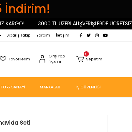
5 İndirim!
RGO!
3000 TL ÜZERİ ALIŞVERİŞLERDE ÜCRETSİZ KAR
Sipariş Takip
Yardım
İletişim
0
Giriş Yap
Favorilerim
Sepetim
Üye Ol
TO & SANAYİ
MARKALAR
İŞ GÜVENLİĞİ
navida Seti