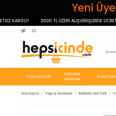
Yeni Üyel
Z KARGO!
3000 TL ÜZERİ ALIŞVERİŞLERDE ÜCRETSİZ 
YAĞLAMA
ÖLÇÜ ALETLERİ
EL ALETLERİ
GRUPLARI
Ana Sayfa
Yapı & Hırdavat
MANUEL ALETLER
T