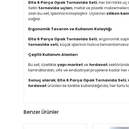
Elta 6 Parça Opak Tornavida Seti
, her biri farklı u
Setin
tornavida uçları
, metal ve plastik malzemeler
olan bu set, işlerinizi kolaylaştırır. Uçlarının
silikon kan
sağlar.
Ergonomik Tasarım ve Kullanım Kolaylığı
Elta 6 Parça Opak Tornavida Seti
, ergonomik sapla
tornavida seti
, küçük işlerinizi hızlıca tamamlamanı
Çeşitli Kullanım Alanları
Bu set, özellikle
yapı market
ve
hırdavat
sektöründe 
tamiratlardan, ofis ve endüstriyel projelere kadar her a
Sonuç olarak
,
Elta 6 Parça Opak Tornavida Seti
,
hırdavat
ürünleri ile birlikte kullanıldığında, her tü
Benzer Ürünler