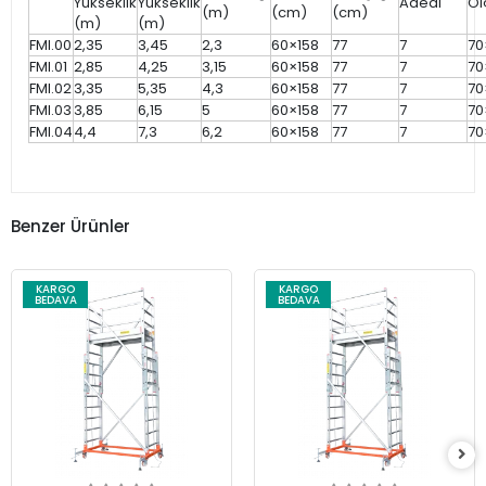
Yükseklik
Yükseklik
Adedi
Öl
(m)
(cm)
(cm)
(m)
(m)
FMI.00
2,35
3,45
2,3
60×158
77
7
70
FMI.01
2,85
4,25
3,15
60×158
77
7
70
FMI.02
3,35
5,35
4,3
60×158
77
7
70
FMI.03
3,85
6,15
5
60×158
77
7
70
FMI.04
4,4
7,3
6,2
60×158
77
7
70
Benzer Ürünler
KARGO
KARGO
BEDAVA
BEDAVA