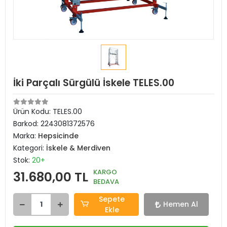
İki Parçalı Sürgülü İskele TELES.00
Ürün Kodu:
TELES.00
Barkod:
2243081372576
Marka:
Hepsicinde
Kategori:
İskele & Merdiven
Stok:
20+
KARGO
31.680,00 TL
BEDAVA
Sepete
Hemen Al
Ekle