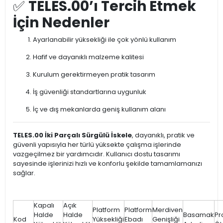
✅
TELES.00’ı Tercih Etmek
İçin Nedenler
Ayarlanabilir yüksekliği ile çok yönlü kullanım
Hafif ve dayanıklı malzeme kalitesi
Kurulum gerektirmeyen pratik tasarım
İş güvenliği standartlarına uygunluk
İç ve dış mekanlarda geniş kullanım alanı
TELES.00 İki Parçalı Sürgülü İskele
, dayanıklı, pratik ve
güvenli yapısıyla her türlü yüksekte çalışma işlerinde
vazgeçilmez bir yardımcıdır. Kullanıcı dostu tasarımı
sayesinde işlerinizi hızlı ve konforlu şekilde tamamlamanızı
sağlar.
Kapalı
Açık
Platform
Platform
Merdiven
Halde
Halde
Basamak
Pro
Kod
Yüksekliği
Ebadı
Genişliği