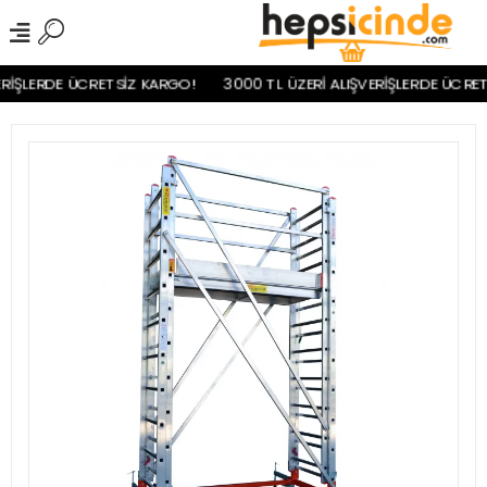
İŞLERDE ÜCRETSİZ KARGO!
3000 TL ÜZERİ ALIŞVERİŞLERDE ÜCRETS