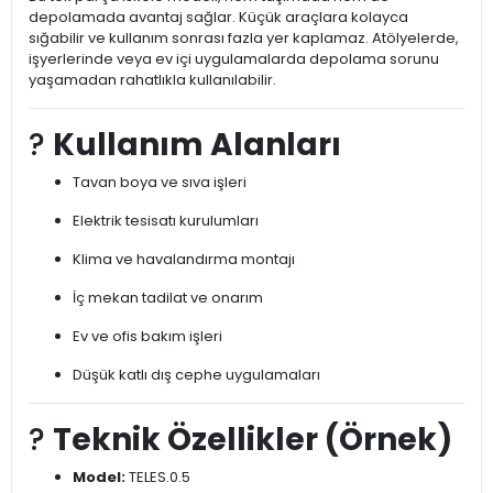
depolamada avantaj sağlar. Küçük araçlara kolayca
sığabilir ve kullanım sonrası fazla yer kaplamaz. Atölyelerde,
işyerlerinde veya ev içi uygulamalarda depolama sorunu
yaşamadan rahatlıkla kullanılabilir.
?
Kullanım Alanları
Tavan boya ve sıva işleri
Elektrik tesisatı kurulumları
Klima ve havalandırma montajı
İç mekan tadilat ve onarım
Ev ve ofis bakım işleri
Düşük katlı dış cephe uygulamaları
?
Teknik Özellikler (Örnek)
Model:
TELES.0.5