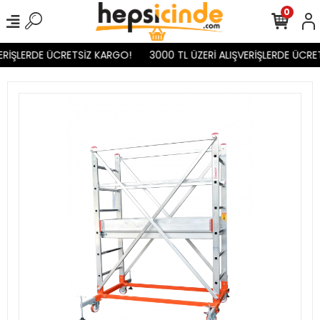
0
RİŞLERDE ÜCRETSİZ KARGO!
3000 TL ÜZERİ ALIŞVERİŞLERDE ÜCRET