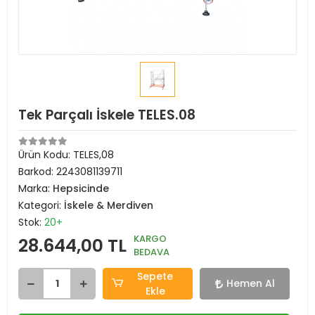
Tek Parçalı İskele TELES.08
Ürün Kodu:
TELES,08
Barkod:
2243081139711
Marka:
Hepsicinde
Kategori:
İskele & Merdiven
Stok:
20+
KARGO
28.644,00 TL
BEDAVA
Sepete
Hemen Al
Ekle