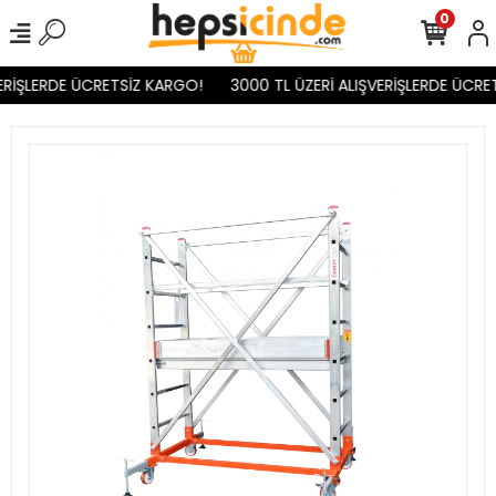
0
RİŞLERDE ÜCRETSİZ KARGO!
3000 TL ÜZERİ ALIŞVERİŞLERDE ÜCRET