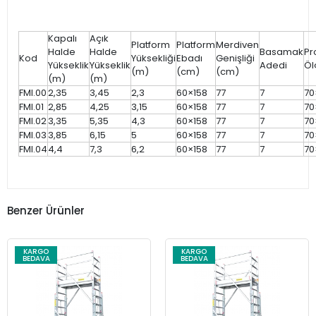
Kapalı
Açık
Platform
Platform
Merdiven
Halde
Halde
Basamak
Pro
Kod
Yüksekliği
Ebadı
Genişliği
Yükseklik
Yükseklik
Adedi
Öl
(m)
(cm)
(cm)
(m)
(m)
FMI.00
2,35
3,45
2,3
60×158
77
7
70
FMI.01
2,85
4,25
3,15
60×158
77
7
70
FMI.02
3,35
5,35
4,3
60×158
77
7
70
FMI.03
3,85
6,15
5
60×158
77
7
70
FMI.04
4,4
7,3
6,2
60×158
77
7
70
Benzer Ürünler
KARGO
KARGO
BEDAVA
BEDAVA