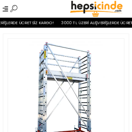
RİŞLERDE ÜCRETSİZ KARGO!
3000 TL ÜZERİ ALIŞVERİŞLERDE ÜCRET