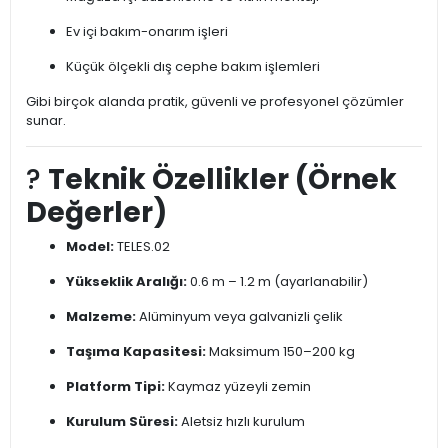
Ev içi bakım-onarım işleri
Küçük ölçekli dış cephe bakım işlemleri
Gibi birçok alanda pratik, güvenli ve profesyonel çözümler
sunar.
?
Teknik Özellikler (Örnek
Değerler)
Model:
TELES.02
Yükseklik Aralığı:
0.6 m – 1.2 m (ayarlanabilir)
Malzeme:
Alüminyum veya galvanizli çelik
Taşıma Kapasitesi:
Maksimum 150–200 kg
Platform Tipi:
Kaymaz yüzeyli zemin
Kurulum Süresi:
Aletsiz hızlı kurulum