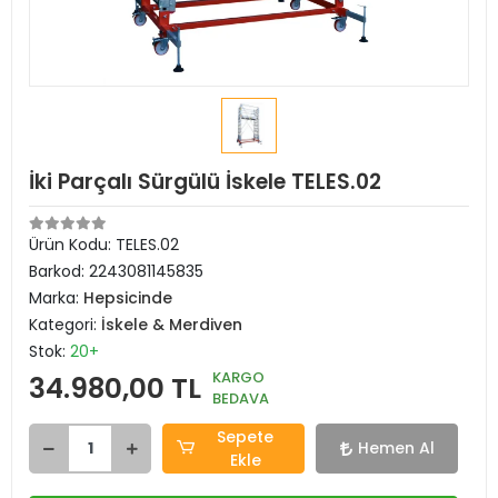
İki Parçalı Sürgülü İskele TELES.02
Ürün Kodu:
TELES.02
Barkod:
2243081145835
Marka:
Hepsicinde
Kategori:
İskele & Merdiven
Stok:
20+
KARGO
34.980,00 TL
BEDAVA
Sepete
Hemen Al
Ekle