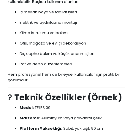
kullanılabilir. Başlıca kullanım alanları:
İç mekan boya ve tadilat işleri
Elektrik ve aydınlatma montajı
Klima kurulumu ve bakım
Ofis, mağaza ve ev içi dekorasyon
Dış cephe bakım ve küçük onarım işleri
Raf ve depo düzenlemeleri
Hem profesyonel hem de bireysel kullanıcılar için pratik bir
çözümdür.
?
Teknik Özellikler (Örnek)
Model:
TELES.09
Malzeme:
Alüminyum veya galvanizli çelik
Platform Yüksekliği:
Sabit, yaklaşık 90 cm