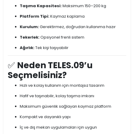
Taşıma Kapasitesi:
Maksimum 150–200 kg
Platform Tipi:
Kaymaz kaplama
Kurulum:
Gerektirmez, doğrudan kullanıma hazır
Tekerlek:
Opsiyonel frenli sistem
Ağırlık:
Tek kişi taşıyabilir
✅
Neden TELES.09’u
Seçmelisiniz?
Hızlı ve kolay kullanım için montajsız tasarım
Hafif ve taşınabilir, kolay taşıma imkanı
Maksimum güvenlik sağlayan kaymaz platform
Kompakt ve dayanıklı yapı
İç ve dış mekan uygulamaları için uygun