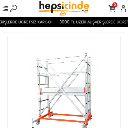
0
RİŞLERDE ÜCRETSİZ KARGO!
3000 TL ÜZERİ ALIŞVERİŞLERDE ÜCRET