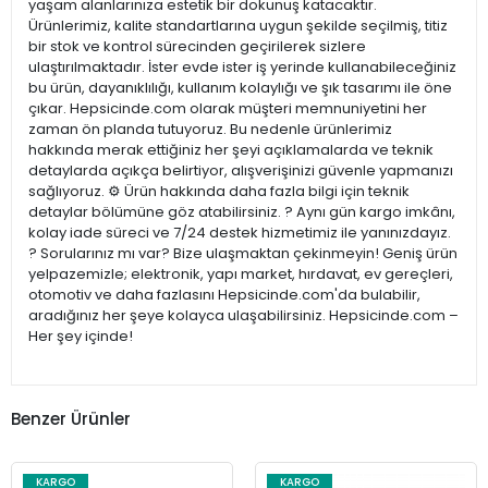
yaşam alanlarınıza estetik bir dokunuş katacaktır.
Ürünlerimiz, kalite standartlarına uygun şekilde seçilmiş, titiz
bir stok ve kontrol sürecinden geçirilerek sizlere
ulaştırılmaktadır. İster evde ister iş yerinde kullanabileceğiniz
bu ürün, dayanıklılığı, kullanım kolaylığı ve şık tasarımı ile öne
çıkar. Hepsicinde.com olarak müşteri memnuniyetini her
zaman ön planda tutuyoruz. Bu nedenle ürünlerimiz
hakkında merak ettiğiniz her şeyi açıklamalarda ve teknik
detaylarda açıkça belirtiyor, alışverişinizi güvenle yapmanızı
sağlıyoruz. ⚙️ Ürün hakkında daha fazla bilgi için teknik
detaylar bölümüne göz atabilirsiniz. ? Aynı gün kargo imkânı,
kolay iade süreci ve 7/24 destek hizmetimiz ile yanınızdayız.
? Sorularınız mı var? Bize ulaşmaktan çekinmeyin! Geniş ürün
yelpazemizle; elektronik, yapı market, hırdavat, ev gereçleri,
otomotiv ve daha fazlasını Hepsicinde.com'da bulabilir,
aradığınız her şeye kolayca ulaşabilirsiniz. Hepsicinde.com –
Her şey içinde!
Benzer Ürünler
KARGO
KARGO