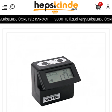
0
VERİŞLERDE ÜCRETSİZ KARGO!
3000 TL ÜZERİ ALIŞVERİŞLERDE ÜCR