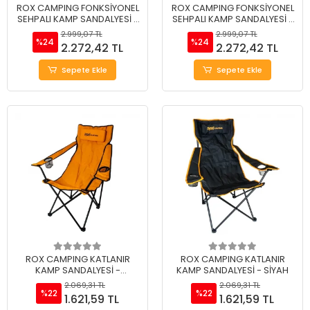
ROX CAMPING FONKSİYONEL
ROX CAMPING FONKSİYONEL
SEHPALI KAMP SANDALYESİ -
SEHPALI KAMP SANDALYESİ -
KAHVERENGİ
BEJ
2.999,07 TL
2.999,07 TL
%24
%24
2.272,42 TL
2.272,42 TL
Sepete Ekle
Sepete Ekle
ROX CAMPING KATLANIR
ROX CAMPING KATLANIR
KAMP SANDALYESİ -
KAMP SANDALYESİ - SİYAH
TURUNCU
2.069,31 TL
2.069,31 TL
%22
%22
1.621,59 TL
1.621,59 TL