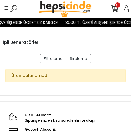
0
IŞVERİŞLERDE ÜCRETSİZ KARGO!
3000 TL ÜZERİ ALIŞVERİŞLERDE ÜC
İpli Jeneratörler
Filtreleme
Sıralama
Ürün bulunamadı.
Hızlı Teslimat
Siparişleriniz en kısa sürede elinize ulaşır.
Güvenli Alışveriş