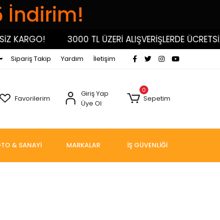
5 İndirim!
İZ KARGO!
3000 TL ÜZERİ ALIŞVERİŞLERDE ÜCRETSİZ
Sipariş Takip
Yardım
İletişim
0
Giriş Yap
Favorilerim
Sepetim
Üye Ol
TO & SANAYİ
MARKALAR
İŞ GÜVENLİĞİ