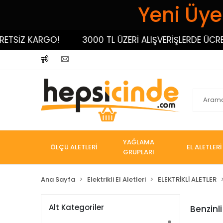
Yeni Üyel
ETSİZ KARGO!
3000 TL ÜZERİ ALIŞVERİŞLERDE ÜCRET
YAĞLAMA
ÖLÇÜ ALETLERİ
EL ALETLERİ
GRUPLARI
Ana Sayfa
Elektrikli El Aletleri
ELEKTRİKLİ ALETLER
Alt Kategoriler
Benzinl