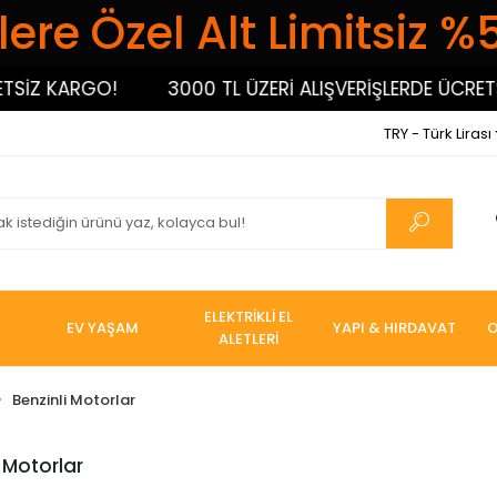
ere Özel Alt Limitsiz %
SİZ KARGO!
3000 TL ÜZERİ ALIŞVERİŞLERDE ÜCRETS
TRY - Türk Lirası
ELEKTRİKLİ EL
EV YAŞAM
YAPI & HIRDAVAT
O
ALETLERİ
Benzinli Motorlar
i Motorlar