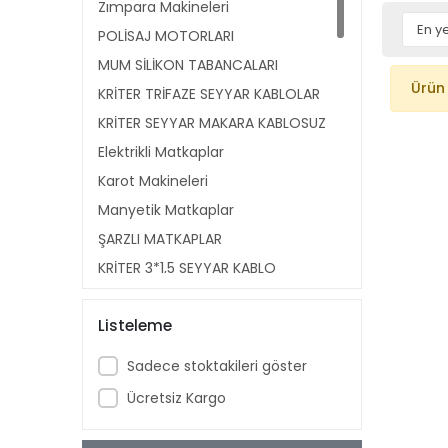
Zımpara Makineleri
POLİSAJ MOTORLARI
MUM SİLİKON TABANCALARI
Ürün
KRİTER TRİFAZE SEYYAR KABLOLAR
KRİTER SEYYAR MAKARA KABLOSUZ
Elektrikli Matkaplar
Karot Makineleri
Manyetik Matkaplar
ŞARZLI MATKAPLAR
KRİTER 3*1,5 SEYYAR KABLO
MAKARALARI
PPRC KAYNAK MAKİNA AKSAM
Listeleme
Kaynak Makineleri
Sadece stoktakileri göster
Boru Bükme Makineleri
Ücretsiz Kargo
Tezgah Tipi Pafta Makineleri
Boru Temizleme Makinaları