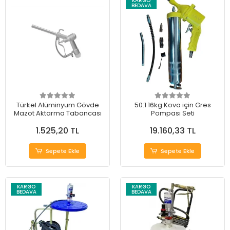
KARGO
BEDAVA
Türkel Alüminyum Gövde
50:1 16kg Kova için Gres
Mazot Aktarma Tabancası
Pompası Seti
1.525,20 TL
19.160,33 TL
Sepete Ekle
Sepete Ekle
KARGO
KARGO
BEDAVA
BEDAVA