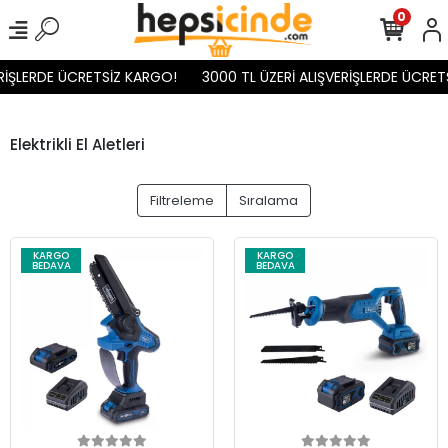
0
İŞLERDE ÜCRETSİZ KARGO!
3000 TL ÜZERİ ALIŞVERİŞLERDE ÜCRETS
Elektrikli El Aletleri
Filtreleme
Sıralama
KARGO
KARGO
BEDAVA
BEDAVA