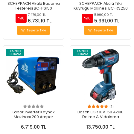
SCHEPPACH Akülü Budama
SCHEPPACH Akülü Tilki
Testeresi BC-PS150
Kuyruğu Makinesi BC-RS250
7.479,00 TL
5.990,00 TL
%10
%10
6.731,10 TL
5.391,00 TL
Sepete Ekle
Sepete Ekle
KARGO
KARGO
BEDAVA
BEDAVA
(1)
Labor İnverter Kaynak
Bosch GSR 18V-50 Akülü
Makinası 200 Amper
Delme & Vidalama
Makinesi - Güçlü
6.719,00 TL
13.750,00 TL
Performans