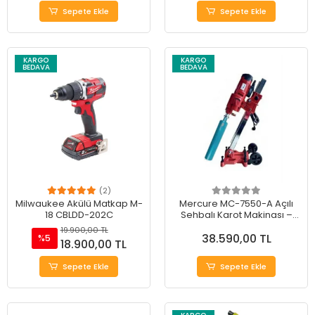
Sepete Ekle
Sepete Ekle
KARGO
KARGO
BEDAVA
BEDAVA
(2)
Milwaukee Akülü Matkap M-
Mercure MC-7550-A Açılı
18 CBLDD-202C
Sehbalı Karot Makinası –
Profesyonel ve Dayanıklı
19.900,00 TL
38.590,00 TL
%5
18.900,00 TL
Sepete Ekle
Sepete Ekle