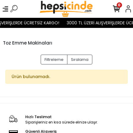
0
IŞVERİŞLERDE ÜCRETSİZ KARGO!
3000 TL ÜZERİ ALIŞVERİŞLERDE ÜC
Toz Emme Makinaları
Filtreleme
Sıralama
Ürün bulunamadı.
Hızlı Teslimat
Siparişleriniz en kısa sürede elinize ulaşır.
Güvenli Alışveriş