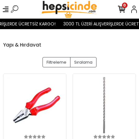
0
İŞLERDE ÜCRETSİZ KARGO!
3000 TL ÜZERİ ALIŞVERİŞLERDE ÜCRETS
Yapı & Hırdavat
Filtreleme
Sıralama