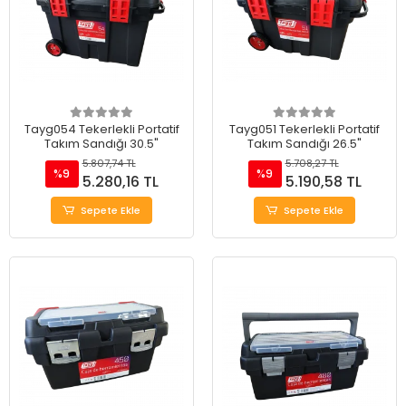
Tayg054 Tekerlekli Portatif
Tayg051 Tekerlekli Portatif
Takım Sandığı 30.5"
Takım Sandığı 26.5"
5.807,74 TL
5.708,27 TL
%9
%9
5.280,16 TL
5.190,58 TL
Sepete Ekle
Sepete Ekle