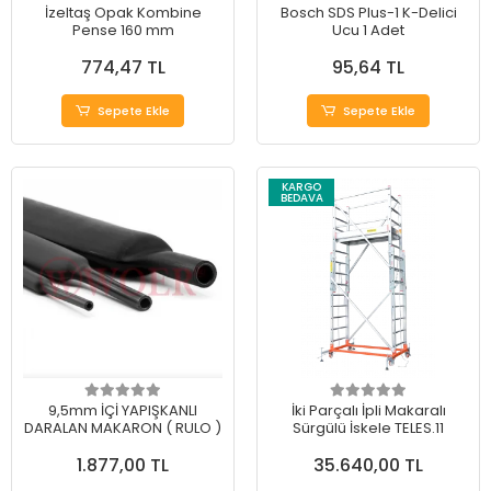
İzeltaş Opak Kombine
Bosch SDS Plus-1 K-Delici
Pense 160 mm
Ucu 1 Adet
774,47 TL
95,64 TL
Sepete Ekle
Sepete Ekle
KARGO
BEDAVA
9,5mm İÇİ YAPIŞKANLI
İki Parçalı İpli Makaralı
DARALAN MAKARON ( RULO )
Sürgülü İskele TELES.11
1.877,00 TL
35.640,00 TL