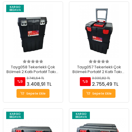
KARGO
BEDAVA
Tayg058 Tekerlekli Çok
Tayg057 Tekerlekli Çok
Bölmeli 2 Katlı Portatif Takım
Bölmeli Portatif 2 Katlı Takım
Çantası 18.5"
Çantası 18.5"
3.749,64 TL
3.030,82 TL
%9
%9
3.408,91 TL
2.755,49 TL
Sepete Ekle
Sepete Ekle
KARGO
KARGO
BEDAVA
BEDAVA