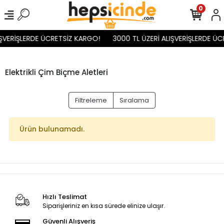
0
IŞVERİŞLERDE ÜCRETSİZ KARGO!
3000 TL ÜZERİ ALIŞVERİŞLERDE ÜC
Elektrikli Çim Biçme Aletleri
Filtreleme
Sıralama
Ürün bulunamadı.
Hızlı Teslimat
Siparişleriniz en kısa sürede elinize ulaşır.
Güvenli Alışveriş