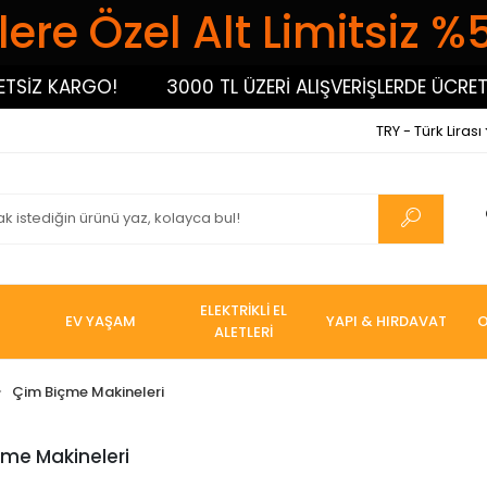
ere Özel Alt Limitsiz %
SİZ KARGO!
3000 TL ÜZERİ ALIŞVERİŞLERDE ÜCRETS
TRY - Türk Lirası
ELEKTRİKLİ EL
EV YAŞAM
YAPI & HIRDAVAT
O
ALETLERİ
Çim Biçme Makineleri
me Makineleri