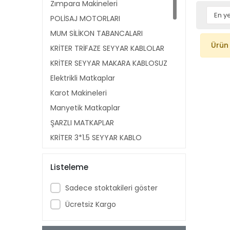
Zımpara Makineleri
POLİSAJ MOTORLARI
MUM SİLİKON TABANCALARI
Ürün
KRİTER TRİFAZE SEYYAR KABLOLAR
KRİTER SEYYAR MAKARA KABLOSUZ
Elektrikli Matkaplar
Karot Makineleri
Manyetik Matkaplar
ŞARZLI MATKAPLAR
KRİTER 3*1,5 SEYYAR KABLO
MAKARALARI
PPRC KAYNAK MAKİNA AKSAM
Listeleme
Kaynak Makineleri
Sadece stoktakileri göster
Boru Bükme Makineleri
Ücretsiz Kargo
Tezgah Tipi Pafta Makineleri
Boru Temizleme Makinaları