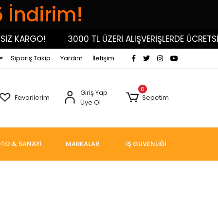
5 İndirim!
İZ KARGO!
3000 TL ÜZERİ ALIŞVERİŞLERDE ÜCRETSİZ
Sipariş Takip
Yardım
İletişim
0
Giriş Yap
Favorilerim
Sepetim
Üye Ol
TO & SANAYİ
MARKALAR
İŞ GÜVENLİĞİ