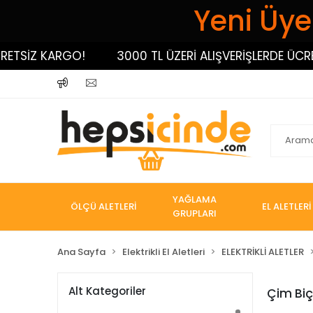
Yeni Üyel
ETSİZ KARGO!
3000 TL ÜZERİ ALIŞVERİŞLERDE ÜCRET
YAĞLAMA
ÖLÇÜ ALETLERİ
EL ALETLERİ
GRUPLARI
Ana Sayfa
Elektrikli El Aletleri
ELEKTRİKLİ ALETLER
Alt Kategoriler
Çim Biç