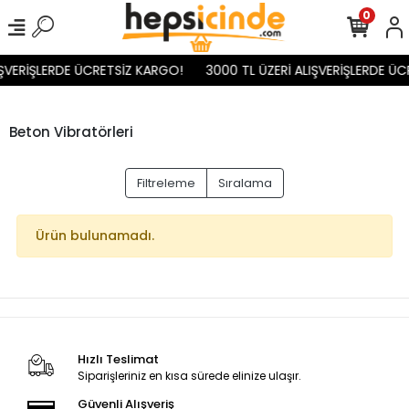
0
IŞVERİŞLERDE ÜCRETSİZ KARGO!
3000 TL ÜZERİ ALIŞVERİŞLERDE ÜC
Beton Vibratörleri
Filtreleme
Sıralama
Ürün bulunamadı.
Hızlı Teslimat
Siparişleriniz en kısa sürede elinize ulaşır.
Güvenli Alışveriş