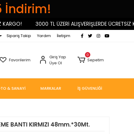
5 İndirim!
RGO!
3000 TL ÜZERİ ALIŞVERİŞLERDE ÜCRETSİZ KARG
Sipariş Takip
Yardım
İletişim
0
Giriş Yap
Favorilerim
Sepetim
Üye Ol
TO & SANAYİ
MARKALAR
İŞ GÜVENLİĞİ
EME BANTI KIRMIZI 48mm.*30Mt.