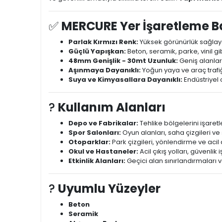
✅
MERCURE Yer İşaretleme Ba
Parlak Kırmızı Renk:
Yüksek görünürlük sağlayara
Güçlü Yapışkan:
Beton, seramik, parke, vinil gi
48mm Genişlik - 30mt Uzunluk:
Geniş alanlard
Aşınmaya Dayanıklı:
Yoğun yaya ve araç trafiğ
Suya ve Kimyasallara Dayanıklı:
Endüstriyel 
?
Kullanım Alanları
Depo ve Fabrikalar:
Tehlike bölgelerini işaretl
Spor Salonları:
Oyun alanları, saha çizgileri 
Otoparklar:
Park çizgileri, yönlendirme ve acil
Okul ve Hastaneler:
Acil çıkış yolları, güvenlik
Etkinlik Alanları:
Geçici alan sınırlandırmaları ve
?
Uyumlu Yüzeyler
Beton
Seramik