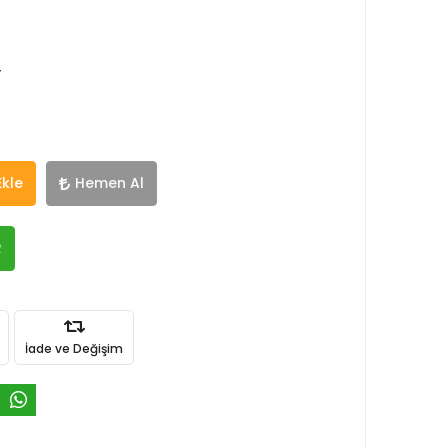
r
Ekle
Hemen Al
R
İade ve Değişim