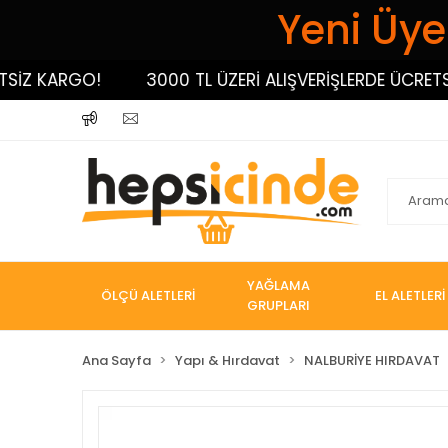
Yeni Üyel
 KARGO!
3000 TL ÜZERİ ALIŞVERİŞLERDE ÜCRETSİZ K
YAĞLAMA
ÖLÇÜ ALETLERİ
EL ALETLERİ
GRUPLARI
Ana Sayfa
Yapı & Hırdavat
NALBURİYE HIRDAVAT