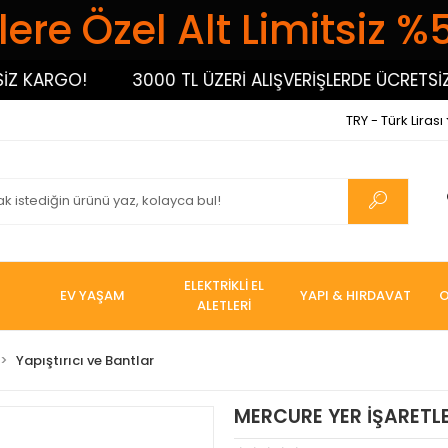
ere Özel Alt Limitsiz %
ARGO!
3000 TL ÜZERİ ALIŞVERİŞLERDE ÜCRETSİZ KA
TRY - Türk Lirası
ELEKTRİKLİ EL
EV YAŞAM
YAPI & HIRDAVAT
O
ALETLERİ
Yapıştırıcı ve Bantlar
MERCURE YER İŞARETL