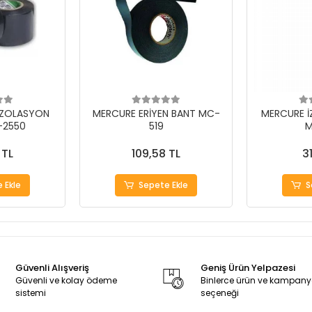
İZOLASYON
MERCURE ERİYEN BANT MC-
MERCURE İ
-2550
519
M
 TL
109,58 TL
3
 Ekle
Sepete Ekle
S
Güvenli Alışveriş
Geniş Ürün Yelpazesi
Güvenli ve kolay ödeme
Binlerce ürün ve kampan
sistemi
seçeneği