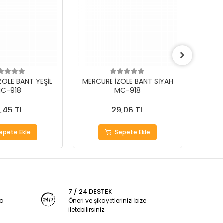
ZOLE BANT YEŞİL
MERCURE İZOLE BANT SİYAH
MERCU
C-918
MC-918
1,45 TL
29,06 TL
epete Ekle
Sepete Ekle
7 / 24 DESTEK
ya
Öneri ve şikayetlerinizi bize
iletebilirsiniz.