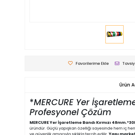
Favorilerime Ekle
Tavsiy
Ürün A
*
MERCURE Yer İşaretleme
Profesyonel Çözüm
MERCURE Yer İşaretleme Bandı Kırmızı 48mm.*30
üründür. Güçlü yapışkan özelliği sayesinde hem iç hem
ve güvenlik amacıyla sıklıkla tercih edilir.
Yapı marke