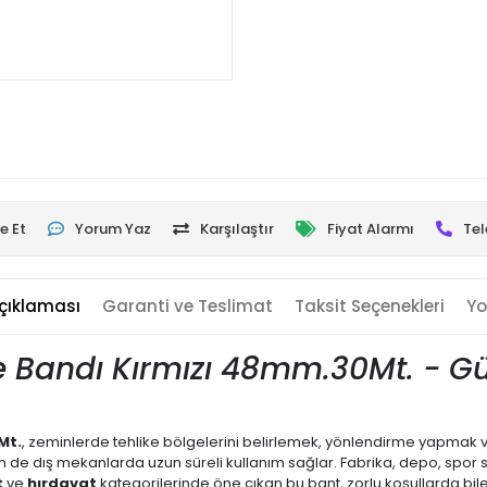
e Et
Yorum Yaz
Karşılaştır
Fiyat Alarmı
Tel
çıklaması
Garanti ve Teslimat
Taksit Seçenekleri
Yo
 Bandı Kırmızı 48mm.
30Mt. - Gü
Mt.
, zeminlerde tehlike bölgelerini belirlemek, yönlendirme yapmak ve
 de dış mekanlarda uzun süreli kullanım sağlar. Fabrika, depo, spor s
t
ve
hırdavat
kategorilerinde öne çıkan bu bant, zorlu koşullarda bi