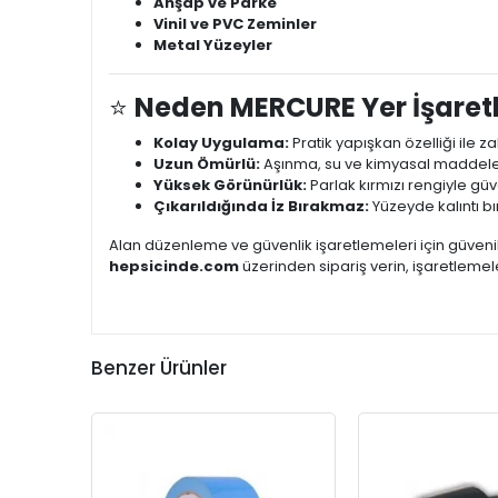
Ahşap ve Parke
Vinil ve PVC Zeminler
Metal Yüzeyler
⭐
Neden MERCURE Yer İşaret
Kolay Uygulama:
Pratik yapışkan özelliği ile 
Uzun Ömürlü:
Aşınma, su ve kimyasal maddeler
Yüksek Görünürlük:
Parlak kırmızı rengiyle güv
Çıkarıldığında İz Bırakmaz:
Yüzeyde kalıntı b
Alan düzenleme ve güvenlik işaretlemeleri için güvenili
hepsicinde.com
üzerinden sipariş verin, işaretleme
Benzer Ürünler