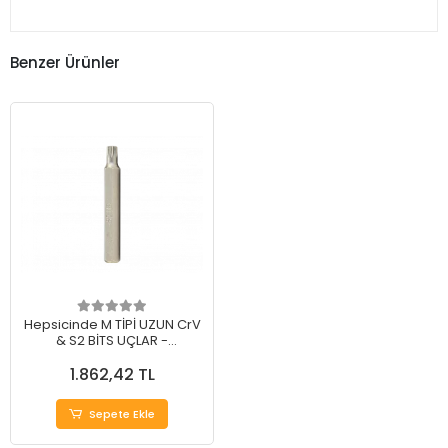
Benzer Ürünler
Hepsicinde M TİPİ UZUN CrV
& S2 BİTS UÇLAR -
Profesyonel İşleriniz İçin
1.862,42 TL
İdeal Çözüm
Sepete Ekle