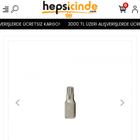
0
VERİŞLERDE ÜCRETSİZ KARGO!
3000 TL ÜZERİ ALIŞVERİŞLERDE ÜCR