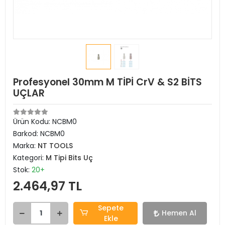
Profesyonel 30mm M TİPİ CrV & S2 BİTS
UÇLAR
Ürün Kodu:
NCBM0
Barkod:
NCBM0
Marka:
NT TOOLS
Kategori:
M Tipi Bits Uç
Stok:
20+
2.464,97 TL
Sepete
Hemen Al
Ekle