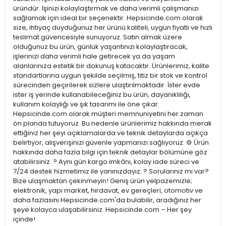
üründür. İşinizi kolaylaştırmak ve daha verimli çalışmanızı
sağlamak için ideal bir seçenektir. Hepsicinde.com olarak
size, ihtiyaç duyduğunuz her ürünü kaliteli, uygun fiyatlı ve hızlı
teslimat güvencesiyle sunuyoruz. Satın almak üzere
olduğunuz bu ürün, günlük yaşantınızı kolaylaştıracak,
işlerinizi daha verimli hale getirecek ya da yaşam
alanlarınıza estetik bir dokunuş katacaktır. Ürünlerimiz, kalite
standartlarına uygun şekilde seçilmiş, titiz bir stok ve kontrol
sürecinden geçirilerek sizlere ulaştırılmaktadır. İster evde
ister iş yerinde kullanabileceğiniz bu ürün, dayanıklılığı,
kullanım kolaylığı ve şık tasarımı ile öne çıkar.
Hepsicinde.com olarak müşteri memnuniyetini her zaman
ön planda tutuyoruz. Bu nedenle ürünlerimiz hakkında merak
ettiğiniz her şeyi açıklamalarda ve teknik detaylarda açıkça
belirtiyor, alışverişinizi güvenle yapmanızı sağlıyoruz. ⚙️ Ürün
hakkında daha fazla bilgi için teknik detaylar bölümüne göz
atabilirsiniz. ? Aynı gün kargo imkânı, kolay iade süreci ve
7/24 destek hizmetimiz ile yanınızdayız. ? Sorularınız mı var?
Bize ulaşmaktan çekinmeyin! Geniş ürün yelpazemizle;
elektronik, yapı market, hırdavat, ev gereçleri, otomotiv ve
daha fazlasını Hepsicinde.com'da bulabilir, aradığınız her
şeye kolayca ulaşabilirsiniz. Hepsicinde.com – Her şey
içinde!