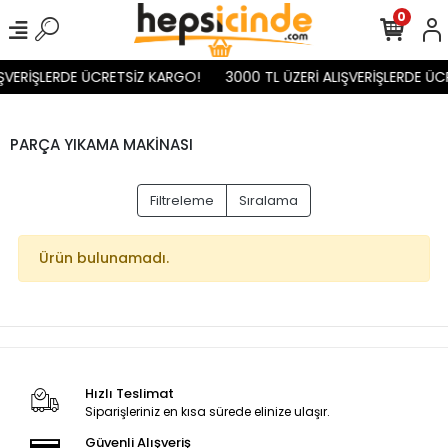
0
IŞVERİŞLERDE ÜCRETSİZ KARGO!
3000 TL ÜZERİ ALIŞVERİŞLERDE ÜC
PARÇA YIKAMA MAKİNASI
Filtreleme
Sıralama
Ürün bulunamadı.
Hızlı Teslimat
Siparişleriniz en kısa sürede elinize ulaşır.
Güvenli Alışveriş