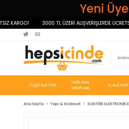
Yeni Üyel
Z KARGO!
3000 TL ÜZERİ ALIŞVERİŞLERDE ÜCRETSİZ 
YAĞLAMA
ÖLÇÜ ALETLERİ
EL ALETLERİ
GRUPLARI
Ana Sayfa
Yapı & Hırdavat
ELEKTRİK ELEKTRONİK E