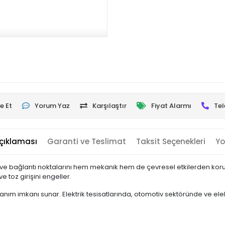
e Et
Yorum Yaz
Karşılaştır
Fiyat Alarmı
Tel
çıklaması
Garanti ve Teslimat
Taksit Seçenekleri
Yo
 ve bağlantı noktalarını hem mekanik hem de çevresel etkilerden korumak
 toz girişini engeller.
nım imkanı sunar. Elektrik tesisatlarında, otomotiv sektöründe ve ele