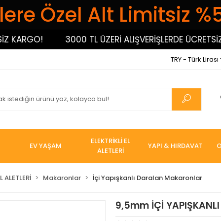
ere Özel Alt Limitsiz %
KARGO!
3000 TL ÜZERİ ALIŞVERİŞLERDE ÜCRETSİZ K
TRY - Türk Lirası
ELEKTRİKLİ EL
EV YAŞAM
YAPI & HIRDAVAT
O
ALETLERİ
L ALETLERİ
Makaronlar
İçi Yapışkanlı Daralan Makaronlar
9,5mm İÇİ YAPIŞKANL