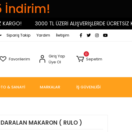
5 İndirim!
ARGO!
3000 TL ÜZERİ ALIŞVERİŞLERDE ÜCRETSİZ KAR
Sipariş Takip
Yardım
İletişim
0
Giriş Yap
Favorilerim
Sepetim
Üye Ol
TO & SANAYİ
MARKALAR
İŞ GÜVENLİĞİ
I DARALAN MAKARON ( RULO )