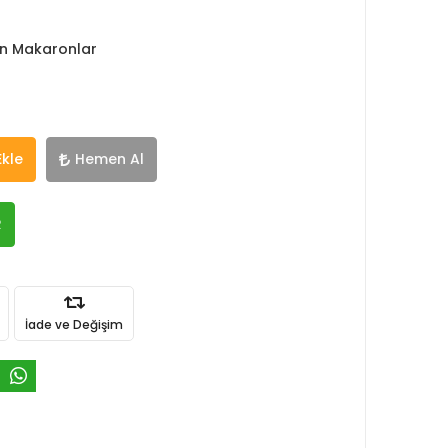
lan Makaronlar
Ekle
Hemen Al
R
İade ve Değişim