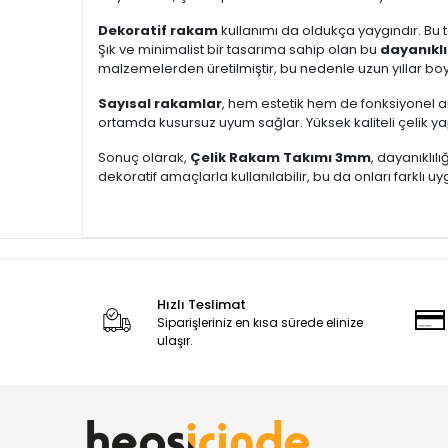
Dekoratif rakam
kullanımı da oldukça yaygındır. Bu 
Şık ve minimalist bir tasarıma sahip olan bu
dayanıkl
malzemelerden üretilmiştir, bu nedenle uzun yıllar bo
Sayısal rakamlar
, hem estetik hem de fonksiyonel am
ortamda kusursuz uyum sağlar. Yüksek kaliteli çelik ya
Sonuç olarak,
Çelik Rakam Takımı 3mm
, dayanıklıl
dekoratif amaçlarla kullanılabilir, bu da onları farklı u
Hızlı Teslimat
Siparişleriniz en kısa sürede elinize
ulaşır.