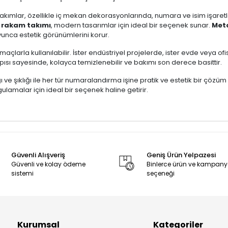
takımlar, özellikle iç mekan dekorasyonlarında, numara ve isim işaret
ı rakam takımı
, modern tasarımlar için ideal bir seçenek sunar.
Meta
yunca estetik görünümlerini korur.
açlarla kullanılabilir. İster endüstriyel projelerde, ister evde veya 
pısı sayesinde, kolayca temizlenebilir ve bakımı son derece basittir.
ığı ve şıklığı ile her tür numaralandırma işine pratik ve estetik bir çözü
ygulamalar için ideal bir seçenek haline getirir.
Güvenli Alışveriş
Geniş Ürün Yelpazesi
Güvenli ve kolay ödeme
Binlerce ürün ve kampan
sistemi
seçeneği
Kurumsal
Kategoriler