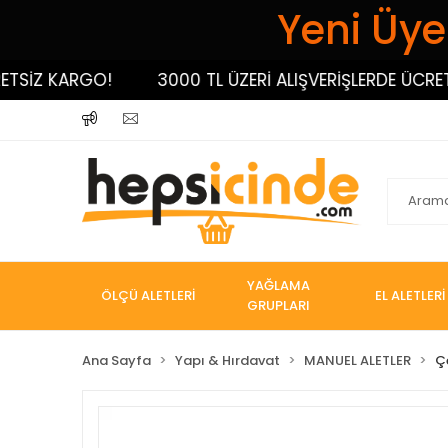
Yeni Üyel
SİZ KARGO!
3000 TL ÜZERİ ALIŞVERİŞLERDE ÜCRETSİ
YAĞLAMA
ÖLÇÜ ALETLERİ
EL ALETLERİ
GRUPLARI
Ana Sayfa
Yapı & Hırdavat
MANUEL ALETLER
Ç