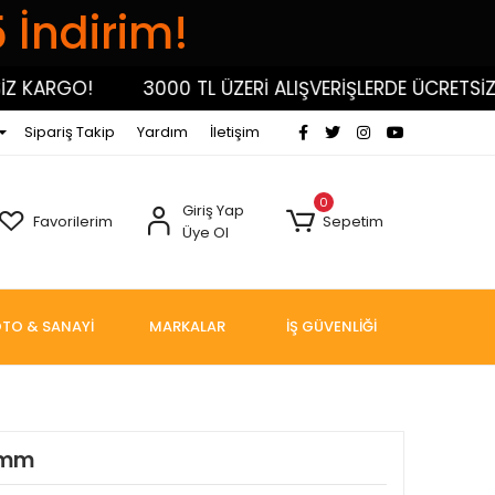
5 İndirim!
KARGO!
3000 TL ÜZERİ ALIŞVERİŞLERDE ÜCRETSİZ K
Sipariş Takip
Yardım
İletişim
0
Giriş Yap
Favorilerim
Sepetim
Üye Ol
TO & SANAYİ
MARKALAR
İŞ GÜVENLİĞİ
3mm