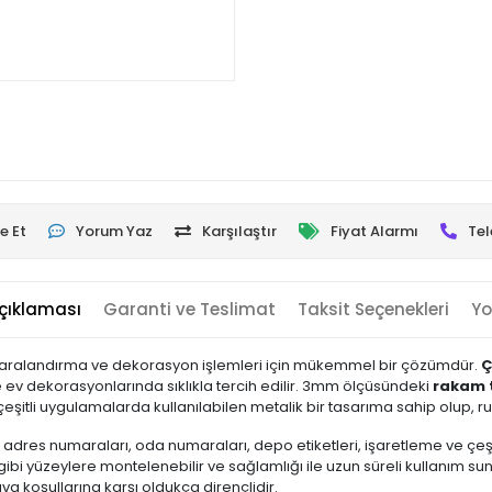
e Et
Yorum Yaz
Karşılaştır
Fiyat Alarmı
Tel
çıklaması
Garanti ve Teslimat
Taksit Seçenekleri
Yo
umaralandırma ve dekorasyon işlemleri için mükemmel bir çözümdür.
Ç
e ev dekorasyonlarında sıklıkla tercih edilir. 3mm ölçüsündeki
rakam 
eşitli uygulamalarda kullanılabilen metalik bir tasarıma sahip olup, rust
ek, adres numaraları, oda numaraları, depo etiketleri, işaretleme ve ç
gibi yüzeylere montelenebilir ve sağlamlığı ile uzun süreli kullanım su
a koşullarına karşı oldukça dirençlidir.