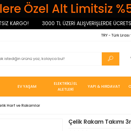
ere Özel Alt Limitsiz %
Z KARGO!
3000 TL ÜZERİ ALIŞVERİŞLERDE ÜCRETSİZ 
TRY - Türk Lirası
ELEKTRİKLİ EL
EV YAŞAM
YAPI & HIRDAVAT
O
ALETLERİ
elik Harf ve Rakamlar
Çelik Rakam Takımı 