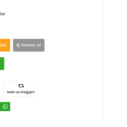
lar
Ekle
Hemen Al
R
İade ve Değişim