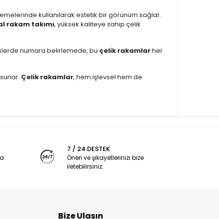
lemelerinde kullanılarak estetik bir görünüm sağlar.
l rakam takımı
, yüksek kaliteye sahip çelik
ofislerde numara belirlemede, bu
çelik rakamlar
her
m sunar.
Çelik rakamlar
, hem işlevsel hem de
7 / 24 DESTEK
ya
Öneri ve şikayetlerinizi bize
iletebilirsiniz.
Bize Ulaşın