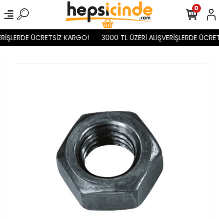
0
RİŞLERDE ÜCRETSİZ KARGO!
3000 TL ÜZERİ ALIŞVERİŞLERDE ÜCRET