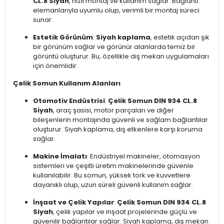
CL.8 Siyah
, hızlı montaj ve kullanım sağlar. Bağlantı
elemanlarıyla uyumlu olup, verimli bir montaj süreci
sunar.
Estetik Görünüm
:
Siyah kaplama
, estetik açıdan şık
bir görünüm sağlar ve görünür alanlarda temiz bir
görüntü oluşturur. Bu, özellikle dış mekan uygulamaları
için önemlidir.
Çelik Somun Kullanım Alanları
Otomotiv Endüstrisi
:
Çelik Somun DIN 934 CL.8
Siyah
, araç şasisi, motor parçaları ve diğer
bileşenlerin montajında güvenli ve sağlam bağlantılar
oluşturur. Siyah kaplama, dış etkenlere karşı koruma
sağlar.
Makine İmalatı
: Endüstriyel makineler, otomasyon
sistemleri ve çeşitli üretim makinelerinde güvenle
kullanılabilir. Bu somun, yüksek tork ve kuvvetlere
dayanıklı olup, uzun süreli güvenli kullanım sağlar.
İnşaat ve Çelik Yapılar
:
Çelik Somun DIN 934 CL.8
Siyah
, çelik yapılar ve inşaat projelerinde güçlü ve
güvenilir bağlantılar sağlar. Siyah kaplama, dış mekan