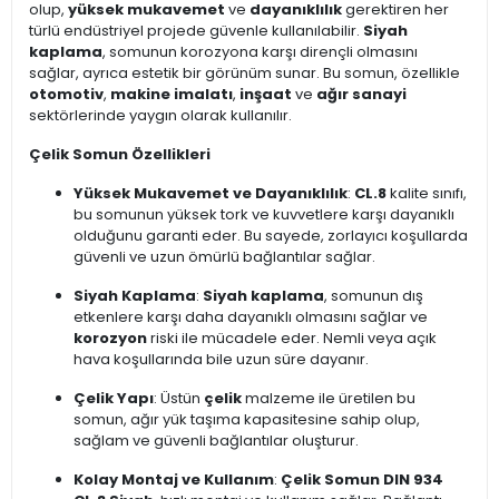
olup,
yüksek mukavemet
ve
dayanıklılık
gerektiren her
türlü endüstriyel projede güvenle kullanılabilir.
Siyah
kaplama
, somunun korozyona karşı dirençli olmasını
sağlar, ayrıca estetik bir görünüm sunar. Bu somun, özellikle
otomotiv
,
makine imalatı
,
inşaat
ve
ağır sanayi
sektörlerinde yaygın olarak kullanılır.
Çelik Somun Özellikleri
Yüksek Mukavemet ve Dayanıklılık
:
CL.8
kalite sınıfı,
bu somunun yüksek tork ve kuvvetlere karşı dayanıklı
olduğunu garanti eder. Bu sayede, zorlayıcı koşullarda
güvenli ve uzun ömürlü bağlantılar sağlar.
Siyah Kaplama
:
Siyah kaplama
, somunun dış
etkenlere karşı daha dayanıklı olmasını sağlar ve
korozyon
riski ile mücadele eder. Nemli veya açık
hava koşullarında bile uzun süre dayanır.
Çelik Yapı
: Üstün
çelik
malzeme ile üretilen bu
somun, ağır yük taşıma kapasitesine sahip olup,
sağlam ve güvenli bağlantılar oluşturur.
Kolay Montaj ve Kullanım
:
Çelik Somun DIN 934