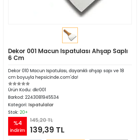
Dekor 001 Macun Ispatulası Ahşap Saplı
6 Cm
Dekor 010 Macun Ispatulası, dayanıklı ahşap sapı ve 18
cm boyuyla hepsicinde.com'da!
Ürün Kodu:
dkr001
Barkod:
2243081945534
Kategori:
Ispatulalar
Stok:
20+
145,20 TL
%4
139,39 TL
indirim