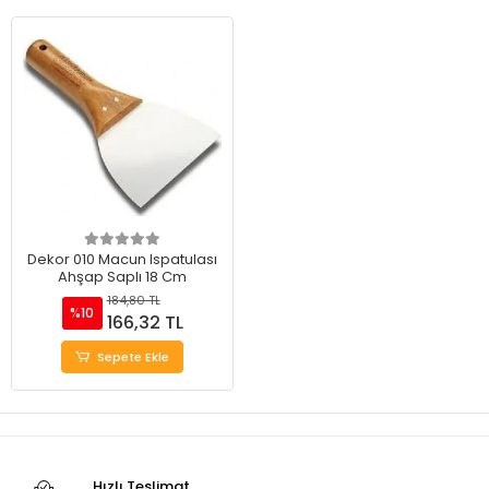
Dekor 010 Macun Ispatulası
Ahşap Saplı 18 Cm
184,80 TL
%10
166,32 TL
Sepete Ekle
Hızlı Teslimat