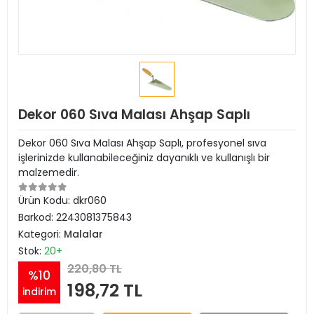
Dekor 060 Sıva Malası Ahşap Saplı
Dekor 060 Sıva Malası Ahşap Saplı, profesyonel sıva
işlerinizde kullanabileceğiniz dayanıklı ve kullanışlı bir
malzemedir.
Ürün Kodu:
dkr060
Barkod:
2243081375843
Kategori:
Malalar
Stok:
20+
220,80 TL
%10
198,72 TL
indirim