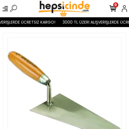
0
VERİŞLERDE ÜCRETSİZ KARGO!
3000 TL ÜZERİ ALIŞVERİŞLERDE ÜCR