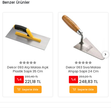
Benzer Ürünler
Dekor 093 Alçı Malası Açık
Dekor 063 Sıva Malası
Plastik Saplı 35 Cm
Ahşap Saplı 24 Cm
230,40 TL
259,20 TL
%4
%4
221,18 TL
248,83 TL
Sepete Ekle
Sepete Ekle