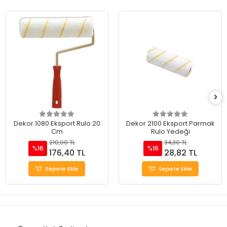
Dekor 1080 Eksport Rulo 20
Dekor 2100 Eksport Parmak
Cm
Rulo Yedeği
210,00 TL
34,30 TL
%16
%16
176,40 TL
28,82 TL
Sepete Ekle
Sepete Ekle