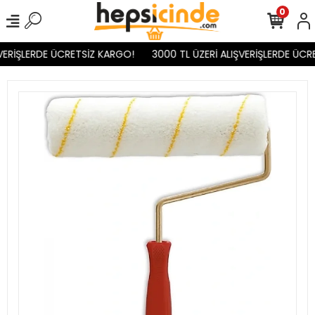
0
VERİŞLERDE ÜCRETSİZ KARGO!
3000 TL ÜZERİ ALIŞVERİŞLERDE ÜCR