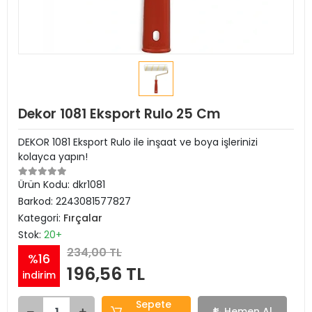
Dekor 1081 Eksport Rulo 25 Cm
DEKOR 1081 Eksport Rulo ile inşaat ve boya işlerinizi
kolayca yapın!
Ürün Kodu:
dkr1081
Barkod:
2243081577827
Kategori:
Fırçalar
Stok:
20+
234,00 TL
%16
196,56 TL
indirim
Sepete
Hemen Al