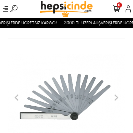
0
VERİŞLERDE ÜCRETSİZ KARGO!
3000 TL ÜZERİ ALIŞVERİŞLERDE ÜCR