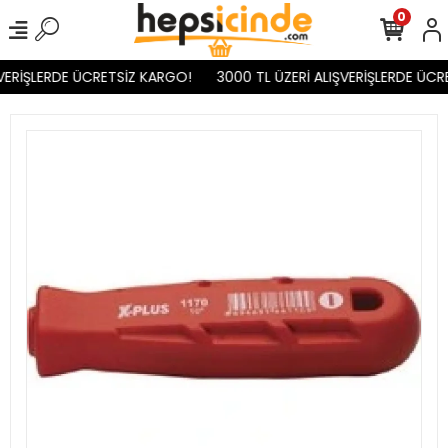
0
VERİŞLERDE ÜCRETSİZ KARGO!
3000 TL ÜZERİ ALIŞVERİŞLERDE ÜCR