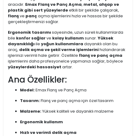
aracıdır.
Emax Flanş ve Panç Açma
,
metal, ahşap ve
plastik gibi sert yüzeylerde
etkili bir şekilde çalışarak,
flanş
ve
panç
açma işlemlerini hızla ve hassas bir şekilde
gerçekleştirmenizi sağlar.
Ergonomik tasarımı
sayesinde, uzun süreli kullanımlarda
bile
konfor sağlar
ve
kolay kullanım
sunar.
Yüksek
dayanıklılığı
ile
yoğun kullanımlara
dayanıklı olan bu
araç,
delik açma ve şekil verme işlemlerini
hızlandırarak
işlerinizi verimli hale getirir. Özellikle
flanş ve panç açma
işlemlerini daha profesyonelce yapmanızı sağlar, böylece
yüzeylerdeki hassasiyet
artar.
Ana Özellikler:
Model:
Emax Flanş ve Panç Açma
Tasarım:
Flanş ve panç açma için özel tasarım
Malzeme:
Yüksek kaliteli ve dayanıklı malzeme
Ergonomik kullanım
Hızlı ve verimli delik açma