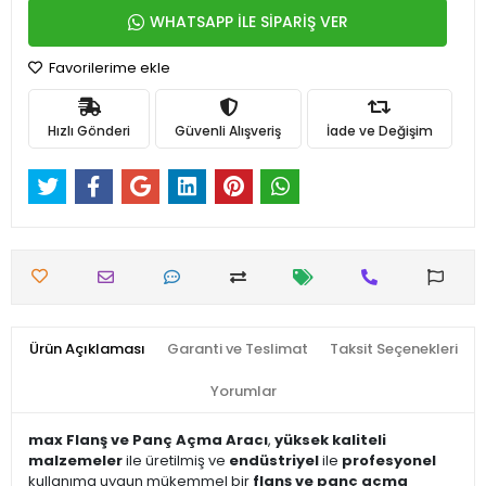
WHATSAPP İLE SİPARİŞ VER
Favorilerime ekle
Hızlı Gönderi
Güvenli Alışveriş
İade ve Değişim
Ürün Açıklaması
Garanti ve Teslimat
Taksit Seçenekleri
Yorumlar
max Flanş ve Panç Açma Aracı
,
yüksek kaliteli
malzemeler
ile üretilmiş ve
endüstriyel
ile
profesyonel
kullanıma uygun mükemmel bir
flanş ve panç açma