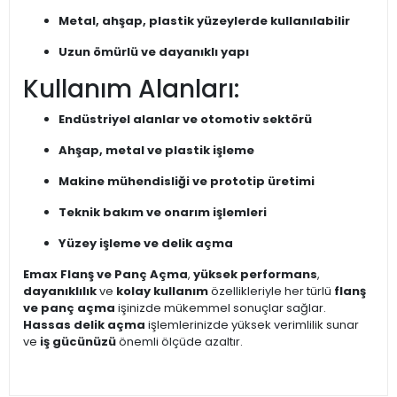
Metal, ahşap, plastik yüzeylerde kullanılabilir
Uzun ömürlü ve dayanıklı yapı
Kullanım Alanları:
Endüstriyel alanlar ve otomotiv sektörü
Ahşap, metal ve plastik işleme
Makine mühendisliği ve prototip üretimi
Teknik bakım ve onarım işlemleri
Yüzey işleme ve delik açma
Emax Flanş ve Panç Açma
,
yüksek performans
,
dayanıklılık
ve
kolay kullanım
özellikleriyle her türlü
flanş
ve panç açma
işinizde mükemmel sonuçlar sağlar.
Hassas delik açma
işlemlerinizde yüksek verimlilik sunar
ve
iş gücünüzü
önemli ölçüde azaltır.