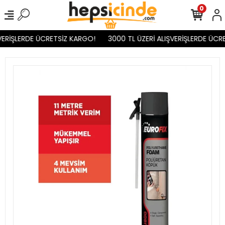
0
VERİŞLERDE ÜCRETSİZ KARGO!
3000 TL ÜZERİ ALIŞVERİŞLERDE ÜCRE