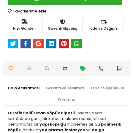
Favorilerime ekle
Hızlı Gönderi
Güvenli Alışveriş
İade ve Değişim
Ürün Açıklaması
Garanti ve Teslimat
Taksit Seçenekleri
Yorumlar
Eurofix Poliüretan Köpük Pipetli
, inşaat ve yapı
sektöründe geniş bir kullanım alanına sahip, yüksek
performanslı bir
yapı köpüğü
malzemesidir. Bu
polimerik
köpük
, özellikle
yapıştırma
,
izolasyon
ve
dolgu