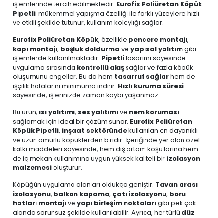
işlemlerinde tercih edilmektedir.
Eurofix Poliüretan Köpük
Pipetli
, mükemmel yapışma özelliği ile farklı yüzeylere hızlı
ve etkili şekilde tutunur, kullanım kolaylığı sağlar.
Eurofix Poliüretan Köpük
, özellikle
pencere montajı
,
kapı montajı
,
boşluk doldurma
ve
yapısal yalıtım
gibi
işlemlerde kullanılmaktadır.
Pipetli
tasarımı sayesinde
uygulama sırasında
kontrollü akış
sağlar ve fazla köpük
oluşumunu engeller. Bu da hem
tasarruf sağlar
hem de
işçilik hatalarını minimuma indirir.
Hızlı kuruma süresi
sayesinde, işlerinizde zaman kaybı yaşanmaz.
Bu ürün,
ısı yalıtımı
,
ses yalıtımı
ve
nem koruması
sağlamak için ideal bir çözüm sunar.
Eurofix Poliüretan
Köpük Pipetli
,
inşaat sektöründe
kullanılan en dayanıklı
ve uzun ömürlü köpüklerden biridir. İçeriğinde yer alan özel
katkı maddeleri sayesinde, hem dış ortam koşullarına hem
de iç mekan kullanımına uygun yüksek kaliteli bir
izolasyon
malzemesi
oluşturur.
Köpüğün uygulama alanları oldukça geniştir.
Tavan arası
izolasyonu
,
balkon kapama
,
çatı izolasyonu
,
boru
hatları montajı
ve
yapı birleşim noktaları
gibi pek çok
alanda sorunsuz şekilde kullanılabilir. Ayrıca, her türlü
düz