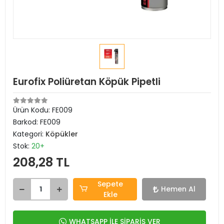
Eurofix Poliüretan Köpük Pipetli
Ürün Kodu:
FE009
Barkod:
FE009
Kategori:
Köpükler
Stok:
20+
208,28 TL
Sepete
Hemen Al
Ekle
WHATSAPP İLE SİPARİŞ VER