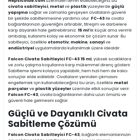
Hepsicinde.com
üzerinden temin edebileceğiniz bu
civata sabitleyici
,
metal
ve
plastik
yüzeylerde
güçlü
yapışma
sağlar ve zamanla gevşeyen civataların güvenli
bir şekilde sabitlenmesine yardımcı olur.
FC-43
ile cıvata
bağlantılarınızın güvenliğini artırabilir, titreşim ve darbelere
karşı dayanıklı hale getirebilirsiniz.
15 ml
’lik küçük ama verimli
ambalajı, kullanımı kolay ve ekonomik bir çözüm sunar. Bu
sabitleyici, özellikle
otomotiv
,
makine
,
sanayi
ve
endüstriyel
uygulamalarda kullanılmak üzere idealdir.
Falcon Civata Sabitleyici FC-43 15 ml
, yüksek sıcaklıklara
ve zorlu çalışma koşullarına karşı mükemmel direnç gösterir.
Sabitleme işlemi kolayca yapılabilir, hem hızlı hem de kalıcı
sonuçlar elde edilebilir. Civataların yerinden çıkmasını
engellemek için kullanabileceğiniz bu ürün, özellikle
metal
parçalar
ve
plastik yüzeyler
üzerinde etkili sonuçlar verir.
Falcon FC-43
, civata bağlantılarının daha uzun ömürlü ve
güvenli hale gelmesini sağlar.
Güçlü ve Dayanıklı Civata
Sabitleme Çözümü
Falcon Civata Sabitleyici FC-43
, bağlantı elemanlarınızın