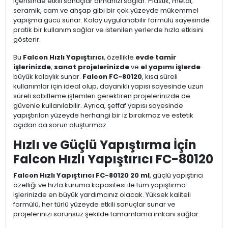
içerisinde etkili sonuçlar almanızı sağlar. Plastik, metal,
seramik, cam ve ahşap gibi bir çok yüzeyde mükemmel
yapışma gücü sunar. Kolay uygulanabilir formülü sayesinde
pratik bir kullanım sağlar ve istenilen yerlerde hızla etkisini
gösterir.
Bu
Falcon Hızlı Yapıştırıcı
, özellikle
evde tamir
işlerinizde
,
sanat projelerinizde
ve
el yapımı işlerde
büyük kolaylık sunar.
Falcon FC-80120
, kısa süreli
kullanımlar için ideal olup, dayanıklı yapısı sayesinde uzun
süreli sabitleme işlemleri gerektiren projelerinizde de
güvenle kullanılabilir. Ayrıca, şeffaf yapısı sayesinde
yapıştırılan yüzeyde herhangi bir iz bırakmaz ve estetik
açıdan da sorun oluşturmaz.
Hızlı ve Güçlü Yapıştırma İçin
Falcon Hızlı Yapıştırıcı FC-80120
Falcon Hızlı Yapıştırıcı FC-80120 20 ml
, güçlü yapıştırıcı
özelliği ve hızla kuruma kapasitesi ile tüm yapıştırma
işlerinizde en büyük yardımcınız olacak. Yüksek kaliteli
formülü, her türlü yüzeyde etkili sonuçlar sunar ve
projelerinizi sorunsuz şekilde tamamlama imkanı sağlar.