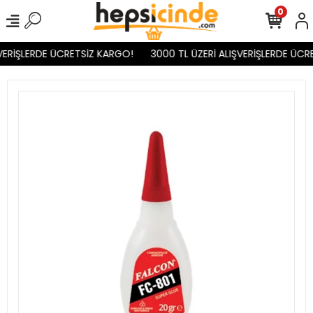
0
VERİŞLERDE ÜCRETSİZ KARGO!
3000 TL ÜZERİ ALIŞVERİŞLERDE ÜCR