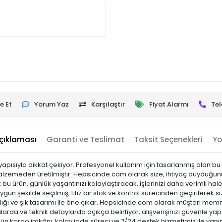
e Et
Yorum Yaz
Karşılaştır
Fiyat Alarmı
Tel
çıklaması
Garanti ve Teslimat
Taksit Seçenekleri
Yo
apısıyla dikkat çekiyor. Profesyonel kullanım için tasarlanmış olan bu 
emeden üretilmiştir. Hepsicinde.com olarak size, ihtiyaç duyduğunuz her
 ürün, günlük yaşantınızı kolaylaştıracak, işlerinizi daha verimli hale
gun şekilde seçilmiş, titiz bir stok ve kontrol sürecinden geçirilerek siz
laylığı ve şık tasarımı ile öne çıkar. Hepsicinde.com olarak müşteri m
arda ve teknik detaylarda açıkça belirtiyor, alışverişinizi güvenle yap
 gün kargo imkânı, kolay iade süreci ve 7/24 destek hizmetimiz ile yanı