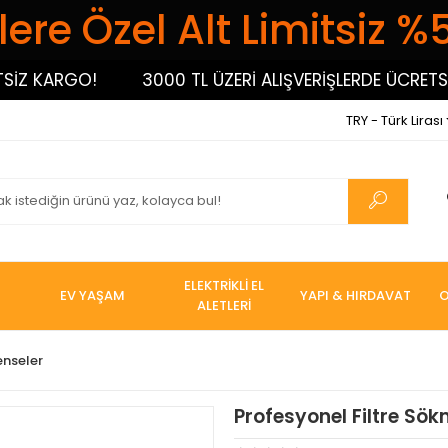
ere Özel Alt Limitsiz %
 KARGO!
3000 TL ÜZERİ ALIŞVERİŞLERDE ÜCRETSİZ K
TRY - Türk Lirası
ELEKTRİKLİ EL
EV YAŞAM
YAPI & HIRDAVAT
O
ALETLERİ
enseler
Profesyonel Filtre Sö