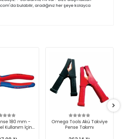
.com'da bulabilir, aradığınız her şeye kolayca
ense 180 mm -
Omega Tools Akü Takviye
OMEGA
l Kullanım İçin
Pense Takımı
mel Seçim