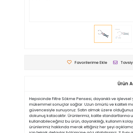
Favorilerime Ekle
Tavsiy
Ürün A
Hepsicinde Filtre Sökme Pensesi, dayanıklı ve işlevsel y
mükemmel sonuçlar sağlar. Uzun ömürlü ve kaliteli malz
güvencesiyle sunuyoruz. Satın almak üzere olduğunuz bu
dokunuş katacaktır. Ürünlerimiz, kalite standartlarına uy
kullanabileceğiniz bu ürün, dayanıklılığı, kullanım ko
ürünlerimiz hakkında merak ettiğiniz her şeyi açıklamal
için teknik detaylar bölümüne göz atabilirsiniz. ? Aynı