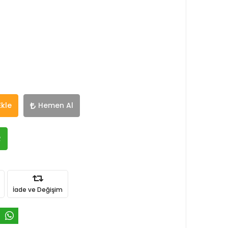
Ekle
Hemen Al
R
İade ve Değişim