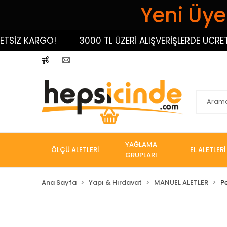
Yeni Üyel
İZ KARGO!
3000 TL ÜZERİ ALIŞVERİŞLERDE ÜCRETSİZ
YAĞLAMA
ÖLÇÜ ALETLERİ
EL ALETLERİ
GRUPLARI
Ana Sayfa
Yapı & Hırdavat
MANUEL ALETLER
P