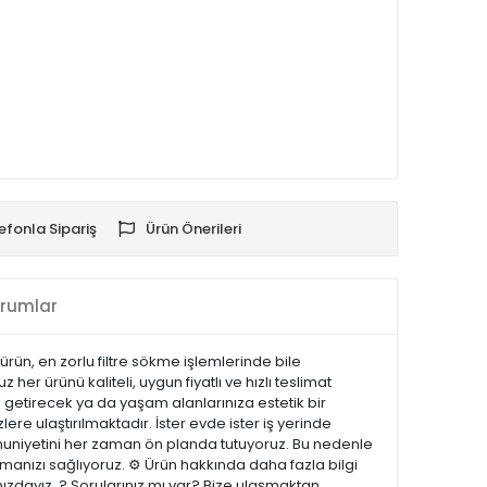
efonla Sipariş
Ürün Önerileri
rumlar
ürün, en zorlu filtre sökme işlemlerinde bile
 ürünü kaliteli, uygun fiyatlı ve hızlı teslimat
 getirecek ya da yaşam alanlarınıza estetik bir
lere ulaştırılmaktadır. İster evde ister iş yerinde
emnuniyetini her zaman ön planda tutuyoruz. Bu nedenle
manızı sağlıyoruz. ⚙️ Ürün hakkında daha fazla bilgi
nızdayız. ? Sorularınız mı var? Bize ulaşmaktan