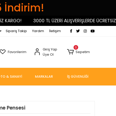
5 İndirim!
ARGO!
3000 TL ÜZERİ ALIŞVERİŞLERDE ÜCRETSİZ KA
Sipariş Takip
Yardım
İletişim
0
Giriş Yap
Favorilerim
Sepetim
Üye Ol
TO & SANAYİ
MARKALAR
İŞ GÜVENLİĞİ
kme Pensesi