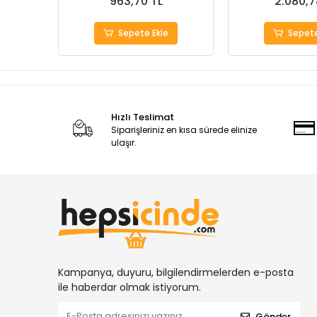
963,70 TL
2.080,7
Sepete Ekle
Sepete
Hızlı Teslimat
Siparişleriniz en kısa sürede elinize
ulaşır.
Kampanya, duyuru, bilgilendirmelerden e-posta
ile haberdar olmak istiyorum.
Gönder