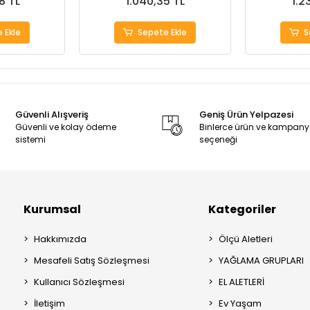
8 TL
1.040,35 TL
1.2
 Ekle
Sepete Ekle
S
Güvenli Alışveriş
Geniş Ürün Yelpazesi
Güvenli ve kolay ödeme
Binlerce ürün ve kampan
sistemi
seçeneği
Kurumsal
Kategoriler
Hakkımızda
Ölçü Aletleri
Mesafeli Satış Sözleşmesi
YAĞLAMA GRUPLARI
Kullanıcı Sözleşmesi
EL ALETLERİ
İletişim
Ev Yaşam