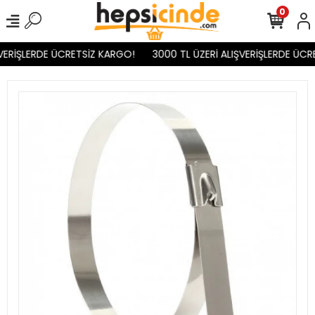
0
VERİŞLERDE ÜCRETSİZ KARGO!
3000 TL ÜZERİ ALIŞVERİŞLERDE ÜCR