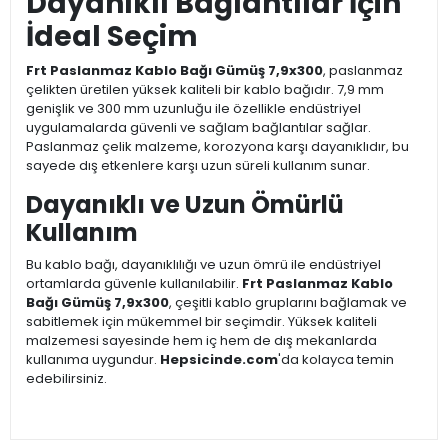
Dayanıklı Bağlantılar İçin
İdeal Seçim
Frt Paslanmaz Kablo Bağı Gümüş 7,9x300
, paslanmaz
çelikten üretilen yüksek kaliteli bir kablo bağıdır. 7,9 mm
genişlik ve 300 mm uzunluğu ile özellikle endüstriyel
uygulamalarda güvenli ve sağlam bağlantılar sağlar.
Paslanmaz çelik malzeme, korozyona karşı dayanıklıdır, bu
sayede dış etkenlere karşı uzun süreli kullanım sunar.
Dayanıklı ve Uzun Ömürlü
Kullanım
Bu kablo bağı, dayanıklılığı ve uzun ömrü ile endüstriyel
ortamlarda güvenle kullanılabilir.
Frt Paslanmaz Kablo
Bağı Gümüş 7,9x300
, çeşitli kablo gruplarını bağlamak ve
sabitlemek için mükemmel bir seçimdir. Yüksek kaliteli
malzemesi sayesinde hem iç hem de dış mekanlarda
kullanıma uygundur.
Hepsicinde.com
'da kolayca temin
edebilirsiniz.