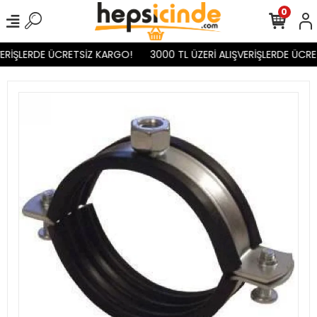
0
ERİŞLERDE ÜCRETSİZ KARGO!
3000 TL ÜZERİ ALIŞVERİŞLERDE ÜCRE