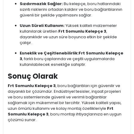
Sızdırmazlık Sağlar:
Bu kelepçe, boru hatlarındaki
sızıntı risklerini ortadan kaldırır ve boru bağlantılarının
güvenli bir şekilde yapılmasını sağlar.
Uzun Süreli Kullanım:
Yüksek kaliteli malzemeler
kullanılarak üretilen
Frt Somunlu Kelepçe 3
,
dayanıklıdır ve uzun süre boyunca etkin bir şekilde
çalışır.
Esneklik ve Çeşitlenebilirlik:
Frt Somunlu Kelepçe
3
, farklı boru çaplarında ve çeşitli uygulamalarda
kullanılabilecek esnekliğe sahiptir.
Sonuç Olarak
Frt Somunlu Kelepçe 3
, boru bağlantıları için güvenilir ve
dayanıklı bir çözümdür. Endüstriyel tesisler, inşaat projeleri
ve boru sistemlerinde güvenli ve verimli bağlantılar
sağlamak için mükemmel bir tercihtir. Yüksek kaliteli yapısı,
uzun ömürlü kullanımı ve kolay montaj özellikleriyle
Frt
Somunlu Kelepçe 3
, boru montajı ihtiyaçlarınıza en uygun
çözümü sunar.