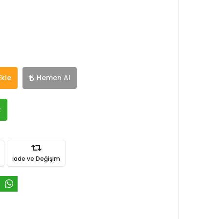
Ekle
Hemen Al
R
İade ve Değişim