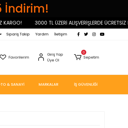
5 İndirim!
RGO!
3000 TL ÜZERİ ALIŞVERİŞLERDE ÜCRETSİZ KAR
Sipariş Takip
Yardım
İletişim
0
Giriş Yap
Favorilerim
Sepetim
Üye Ol
TO & SANAYİ
MARKALAR
İŞ GÜVENLİĞİ