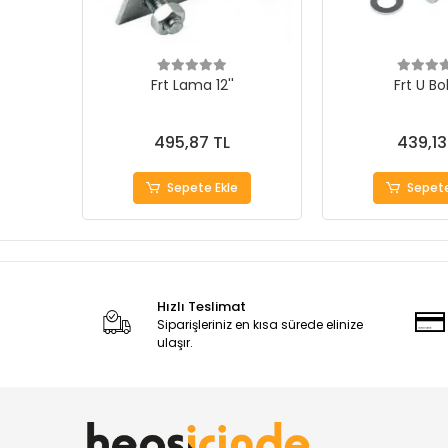
Frt Lama 12''
Frt U Bol
495,87 TL
439,13
Sepete Ekle
Sepete
Hızlı Teslimat
Siparişleriniz en kısa sürede elinize
ulaşır.