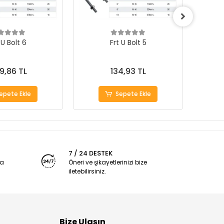
 U Bolt 6
Frt U Bolt 5
9,86 TL
134,93 TL
epete Ekle
Sepete Ekle
7 / 24 DESTEK
ya
Öneri ve şikayetlerinizi bize
iletebilirsiniz.
Bize Ulaşın