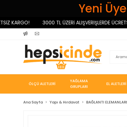
Yeni Üyel
 KARGO!
3000 TL ÜZERİ ALIŞVERİŞLERDE ÜCRETSİZ 
YAĞLAMA
ÖLÇÜ ALETLERİ
EL ALETLERİ
GRUPLARI
Ana Sayfa
Yapı & Hırdavat
BAĞLANTI ELEMANLAR