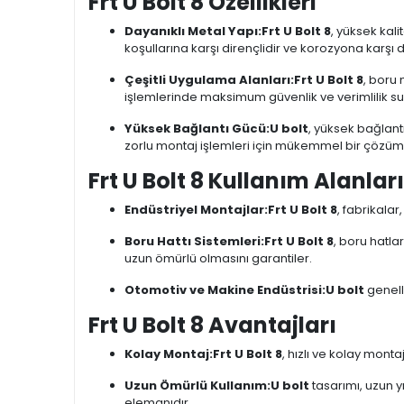
Frt U Bolt 8 Özellikleri
Dayanıklı Metal Yapı:
Frt U Bolt 8
, yüksek kal
koşullarına karşı dirençlidir ve korozyona karşı d
Çeşitli Uygulama Alanları:
Frt U Bolt 8
, boru 
işlemlerinde maksimum güvenlik ve verimlilik su
Yüksek Bağlantı Gücü:
U bolt
, yüksek bağlant
zorlu montaj işlemleri için mükemmel bir çözüm
Frt U Bolt 8 Kullanım Alanları
Endüstriyel Montajlar:
Frt U Bolt 8
, fabrikalar
Boru Hattı Sistemleri:
Frt U Bolt 8
, boru hatla
uzun ömürlü olmasını garantiler.
Otomotiv ve Makine Endüstrisi:
U bolt
genell
Frt U Bolt 8 Avantajları
Kolay Montaj:
Frt U Bolt 8
, hızlı ve kolay monta
Uzun Ömürlü Kullanım:
U bolt
tasarımı, uzun y
elemanıdır.