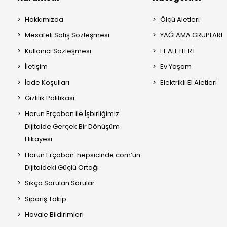
Hakkımızda
Ölçü Aletleri
Mesafeli Satış Sözleşmesi
YAĞLAMA GRUPLARI
Kullanıcı Sözleşmesi
EL ALETLERİ
İletişim
Ev Yaşam
İade Koşulları
Elektrikli El Aletleri
Gizlilik Politikası
Harun Erçoban ile İşbirliğimiz:
Dijitalde Gerçek Bir Dönüşüm
Hikayesi
Harun Erçoban: hepsicinde.com’un
Dijitaldeki Güçlü Ortağı
Sıkça Sorulan Sorular
Sipariş Takip
Havale Bildirimleri