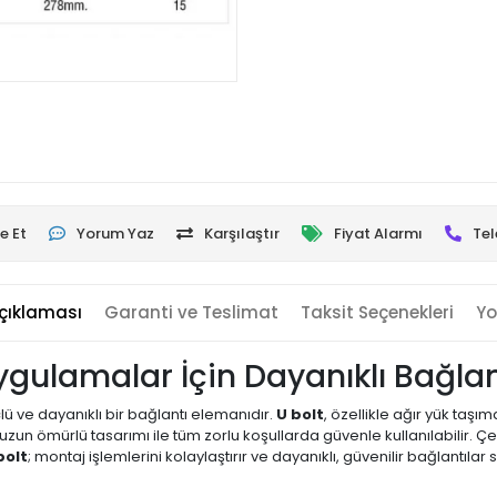
e Et
Yorum Yaz
Karşılaştır
Fiyat Alarmı
Tel
çıklaması
Garanti ve Teslimat
Taksit Seçenekleri
Yo
 Uygulamalar İçin Dayanıklı Bağla
lü ve dayanıklı bir bağlantı elemanıdır.
U bolt
, özellikle ağır yük taşım
zun ömürlü tasarımı ile tüm zorlu koşullarda güvenle kullanılabilir. Çe
bolt
; montaj işlemlerini kolaylaştırır ve dayanıklı, güvenilir bağlantılar 