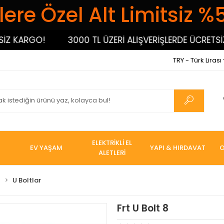
ere Özel Alt Limitsiz %
KARGO!
3000 TL ÜZERİ ALIŞVERİŞLERDE ÜCRETSİZ KA
TRY - Türk Lirası
ELEKTRİKLİ EL
EV YAŞAM
YAPI & HIRDAVAT
O
ALETLERİ
I
U Boltlar
Frt U Bolt 8