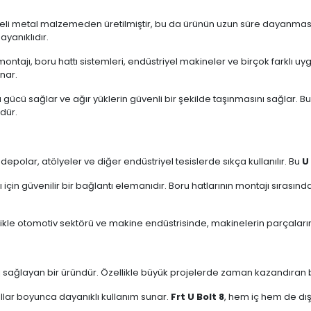
iteli metal malzemeden üretilmiştir, bu da ürünün uzun süre dayanması
ayanıklıdır.
montajı, boru hattı sistemleri, endüstriyel makineler ve birçok farklı u
nar.
ı gücü sağlar ve ağır yüklerin güvenli bir şekilde taşınmasını sağlar. 
dür.
, depolar, atölyeler ve diğer endüstriyel tesislerde sıkça kullanılır. Bu
U
rı için güvenilir bir bağlantı elemanıdır. Boru hatlarının montajı sırasın
ikle otomotiv sektörü ve makine endüstrisinde, makinelerin parçalarını
j sağlayan bir üründür. Özellikle büyük projelerde zaman kazandıran bu öz
ıllar boyunca dayanıklı kullanım sunar.
Frt U Bolt 8
, hem iç hem de dış