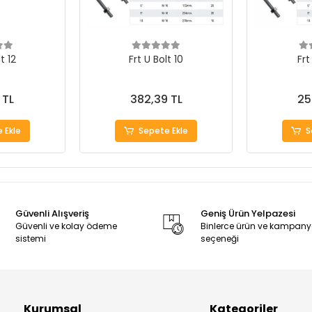
t 12
Frt U Bolt 10
Frt
 TL
382,39 TL
25
 Ekle
Sepete Ekle
S
Güvenli Alışveriş
Geniş Ürün Yelpazesi
Güvenli ve kolay ödeme
Binlerce ürün ve kampan
sistemi
seçeneği
Kurumsal
Kategoriler